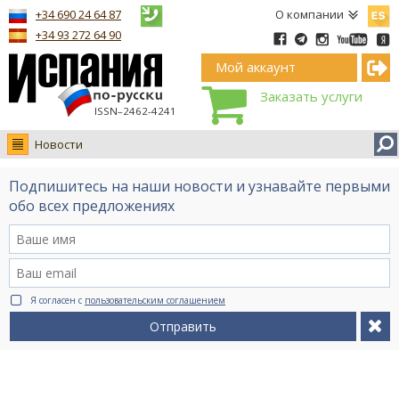
Españ
+34 690 24 64 87
О компании
+34 93 272 64 90
Мой аккаунт
Заказать услуги
ISSN–2462-4241
Новости
Новости
Подпишитесь на наши новости и узнавайте первыми
Интервью
обо всех предложениях
Фото
Видео Ruso.TV
BCN life
Я согласен с
пользовательским соглашением
Сервис на немецком
Отправить