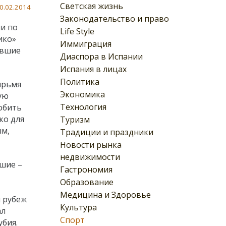
Светская жизнь
0.02.2014
Законодательство и право
ии по
Life Style
ико»
Иммиграция
авшие
Диаспора в Испании
Испания в лицах
Политика
ырьмя
Экономика
ую
Технология
обить
ко для
Туризм
ым,
Традиции и праздники
Новости рынка
недвижимости
вшие –
Гастрономия
Образование
Медицина и Здоровье
 рубеж
Культура
ал
Спорт
бия.