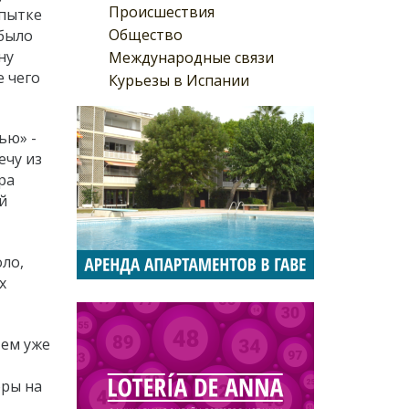
Происшествия
опытке
Общество
 было
ну
Международные связи
 чего
Курьезы в Испании
ью» -
ечу из
ра
й
ло,
х
тем уже
фры на