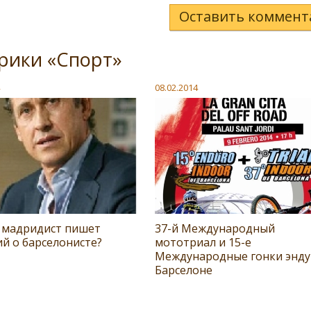
Оставить коммент
рики «Спорт»
08.02.2014
 мадридист пишет
37-й Международный
й о барселонисте?
мототриал и 15-е
Международные гонки энду
Барселоне