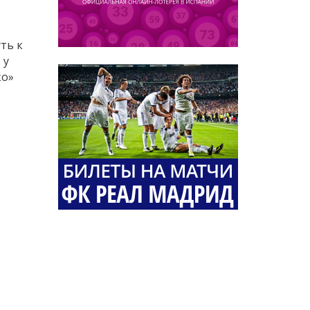
ть к
 у
ко»