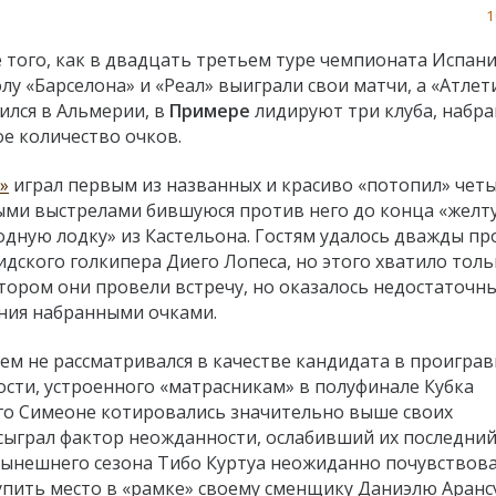
1
 того, как в двадцать третьем туре чемпионата Испан
лу «Барселона» и «Реал» выиграли свои матчи, а «Атлет
ился в Альмерии, в
Примере
лидируют три клуба, набр
е количество очков.
»
играл первым из названных и красиво «потопил» чет
ыми выстрелами бившуюся против него до конца «желт
дную лодку» из Кастельона. Гостям удалось дважды пр
дского голкипера Диего Лопеса, но этого хватило толь
тором они провели встречу, но оказалось недостаточн
ия набранными очками.
ем не рассматривался в качестве кандидата в проигра
ости, устроенного «матрасникам» в полуфинале Кубка
о Симеоне котировались значительно выше своих
сыграл фактор неожданности, ослабивший их последний
ынешнего сезона Тибо Куртуа неожиданно почувствов
пить место в «рамке» своему сменщику Даниэлю Арансу