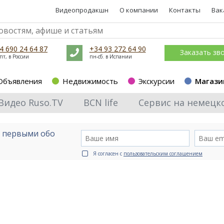
Видеопродакшн
О компании
Контакты
Вак
4 690 24 64 87
+34 93 272 64 90
Заказать зв
пт, в России
пн-сб. в Испании
Объявления
Недвижимость
Экскурсии
Магази
Видео Ruso.TV
BCN life
Сервис на немецк
е первыми обо
Я согласен с
пользовательским соглашением