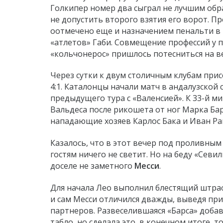
Голкипер номер два сыграл не лучшим обра
не допустить второго взятия его ворот. 
оотмечено еще и назначением пенальти в 
«атлетов» Габи. Совмещение профессий у 
«кольчонерос» пришлось потесниться на в
Через сутки к двум столичным клубам при
4:1. Каталонцы начали матч в андалузской
предыдущего тура с «Валенсией». К 33-й м
Вальдеса после рикошета от ног Марка Ба
нападающие хозяев Карлос Бака и Иван Ра
Казалось, что в этот вечер под проливны
гостям ничего не светит. Но на беду «Севи
доселе не заметного
Месси
.
Для начала Лео выполнил блестящий штрафн
и сам Месси отличился дважды, выведя при
партнеров. Развеселившаяся «Барса» доба
табло, но сделала это, в конечном итоге,