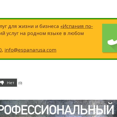
луг для жизни и бизнеса
«Испания по-
ий услуг на родном языке в любом
0
,
info@espanarusa.com
Нет
(
0
)