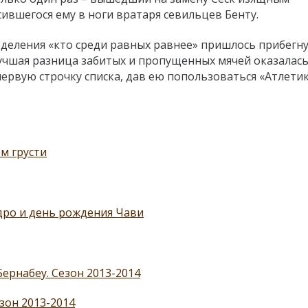
ившегося ему в ноги вратаря севильцев Бенту.
еделения «кто среди равных равнее» пришлось прибегну
чшая разница забитых и пропущенных мячей оказалась
первую строчку списка, дав ею попользоваться «Атлети
ом грусти
ндро и день рождения Чави
Бернабеу. Сезон 2013-2014
зон 2013-2014