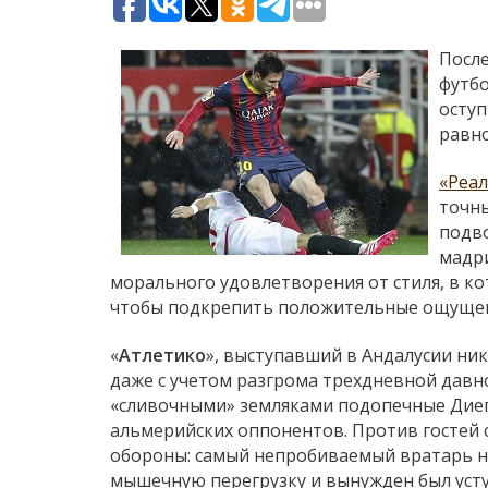
После
футбо
оступ
равно
«Реал
точн
подво
мадри
морального удовлетворения от стиля, в ко
чтобы подкрепить положительные ощущен
«
Атлетико
», выступавший в Андалусии ник
даже с учетом разгрома трехдневной давн
«сливочными» земляками подопечные Диег
альмерийских оппонентов. Против гостей 
обороны: самый непробиваемый вратарь н
мышечную перегрузку и вынужден был усту