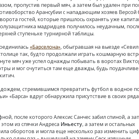
зом, пропустив первый мяч, а затем был удален при п
Противоборство Арансубии с нападающим хозяев Версой
ворота гостей, которые пришлось охранять уже капита
полузащитника мадридцев получилось неудачным, после
ерхней ступеньке турнирной таблицы.
соединилась
«Барселона»
, обыгравшая на выезде «Севил
 столице так, будто продолжали играть кошмарную встр
инуте мяч уже успел однажды побывать в воротах Викто
ртры и мог очутиться там еще дважды, будь поудачливе
китич.
м дождем, стремившимся превратить футбол в водное по
льи» «Барса» вдруг обнаружила присутствие в своих ряда
ой, после которого Алексис Санчес забил спиной, а за
 этом из спячки Андреса
Иньесту
, а затем и остальных
вила оборотов и могла еще несколько раз изменить ци
 только один раз – вышедший на замену Сеск изящным