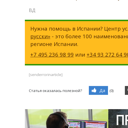
ВД
Нужна помощь в Испании? Центр ус
русски»
- это более 100 наименован
регионе Испании.
+7 495 236 98 99
или
+34 93 272 64 9
[senderrorinarticle]
Да
Статья оказалась полезной?
(
0
)