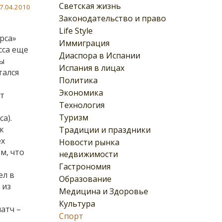
Светская жизнь
7.04.2010
Законодательство и право
Life Style
арса»
Иммиграция
сса еще
Диаспора в Испании
ды
Испания в лицах
тался
Политика
Экономика
ет
Технология
Туризм
a).
к
Традиции и праздники
ех
Новости рынка
м, что
недвижимости
Гастрономия
ел в
Образование
 из
Медицина и Здоровье
Культура
атч –
Спорт