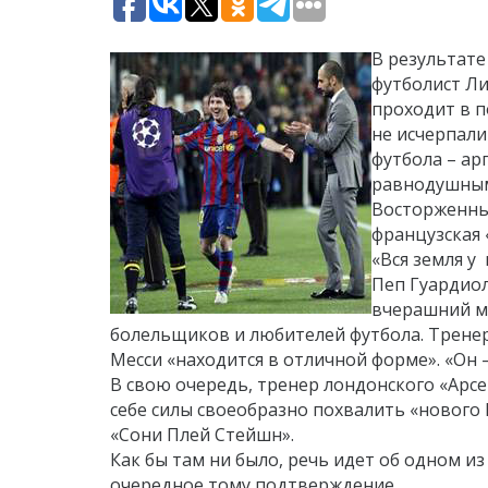
В результате
футболист Ли
проходит в п
не исчерпали
футбола – ар
равнодушным
Восторженные
французская «
«Вся земля у
Пеп Гуардиол
вчерашний мат
болельщиков и любителей футбола. Тренер
Месси «находится в отличной форме». «Он 
В свою очередь, тренер лондонского «Арсе
себе силы своеобразно похвалить «нового М
«Сони Плей Стейшн».
Как бы там ни было, речь идет об одном и
очередное тому подтверждение.