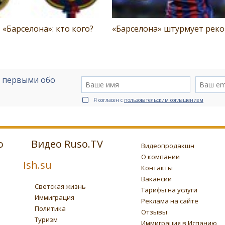
- «Барселона»: кто кого?
«Барселона» штурмует рек
е первыми обо
Я согласен с
пользовательским соглашением
о
Видео Ruso.TV
Видеопродакшн
О компании
Ish.su
Контакты
Вакансии
Светская жизнь
Тарифы на услуги
Иммиграция
Реклама на сайте
Политика
Отзывы
Туризм
Иммиграция в Испанию