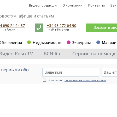
Видеопродакшн
О компании
Контакты
Вак
4 690 24 64 87
+34 93 272 64 90
Заказать зв
пт, в России
пн-сб. в Испании
Объявления
Недвижимость
Экскурсии
Магази
Видео Ruso.TV
BCN life
Сервис на немецк
е первыми обо
Я согласен с
пользовательским соглашением