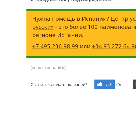
Нужна помощь в Испании? Центр ус
русски»
- это более 100 наименован
регионе Испании.
+7 495 236 98 99
или
+34 93 272 64 9
[senderrorinarticle]
Да
Статья оказалась полезной?
(
0
)