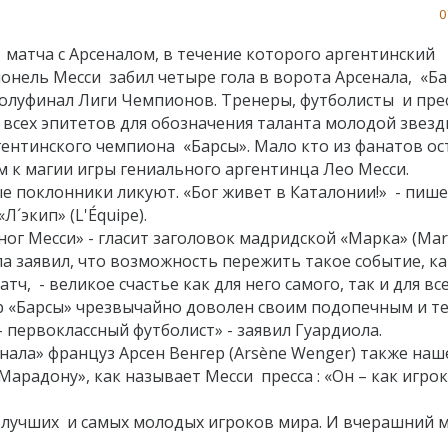
0
 матча с Арсеналом, в течение которого аргентинский
онель Месси забил четыре гола в ворота Арсенала, «Б
олуфинал Лиги Чемпионов. Тренеры, футболисты и пре
 всех эпитетов для обозначения таланта молодой звез
гентинского чемпиона «Барсы». Мало кто из фанатов ос
 к магии игры гениального аргентинца Лео Месси.
 поклонники ликуют. «Бог живет в Каталонии!» - пиш
Л´экип» (L'Équipe).
 ног Месси» - гласит заголовок мадридской «Марка» (Marc
а заявил, что возможность пережить такое событие, ка
ч, - великое счастье как для него самого, так и для вс
 «Барсы» чрезвычайно доволен своим подопечным и те
– первоклассный футболист» - заявил Гуардиола.
нала» француз Арсен Венгер (Arsène Wenger) также наш
арадону», как называет Месси пресса : «Он – как игрок
з лучших и самых молодых игроков мира. И вчерашний м