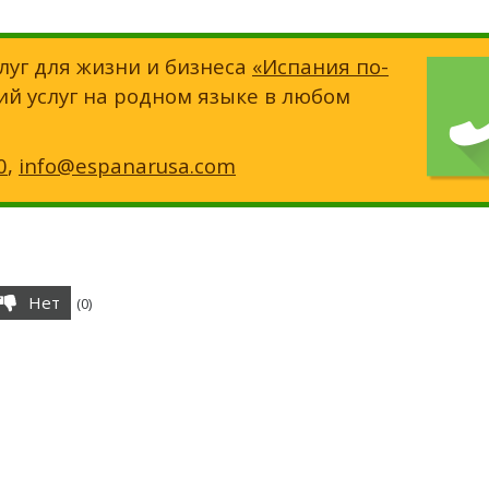
луг для жизни и бизнеса
«Испания по-
ий услуг на родном языке в любом
0
,
info@espanarusa.com
Нет
(
0
)