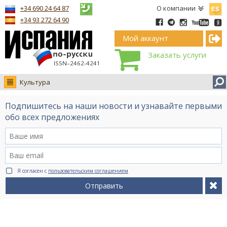
Españ
+34 690 24 64 87
О компании
+34 93 272 64 90
Мой аккаунт
Заказать услуги
ISSN–2462-4241
Культура
Новости
Подпишитесь на наши новости и узнавайте первыми
Интервью
обо всех предложениях
Фото
Видео Ruso.TV
BCN life
Я согласен с
пользовательским соглашением
Сервис на немецком
Отправить