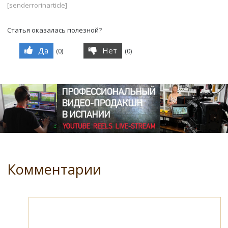
[senderrorinarticle]
Статья оказалась полезной?
Да
Нет
(
0
)
(
0
)
Комментарии