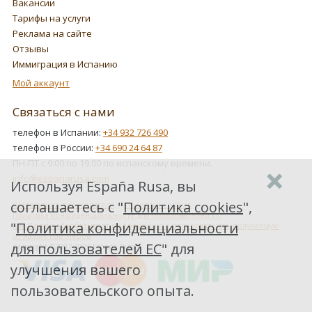
Вакансии
Тарифы на услуги
Реклама на сайте
Отзывы
Иммиграция в Испанию
Мой аккаунт
Связаться с нами
телефон в Испании:
+34 932 726 490
телефон в России:
+34 690 24 64 87
ПН-ПТ с 9:00 по 19:00 по испанскому времени.
info@espanarusa.com
Используя España Rusa, вы
соглашаетесь с "
Политика cookies
",
Соглашение пользователя
Политика cookies
Политика конфиденциальности для пользователей ЕС
"
Политика конфиденциальности
Как Google обрабатывает информацию о пользователях, получаемую
от наших партнеров
для пользователей ЕС
" для
Copyright ©2007-2026 Espana Rusa
улучшения вашего
пользовательского опыта.