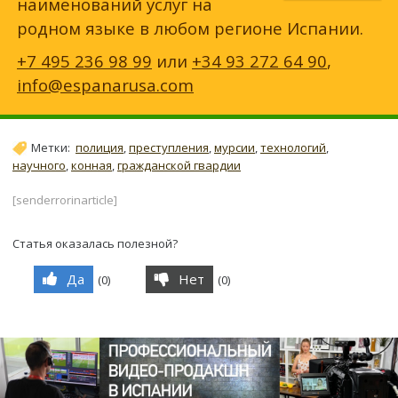
наименований услуг на
родном языке в любом регионе Испании.
+7 495 236 98 99
или
+34 93 272 64 90
,
info@espanarusa.com
Метки:
полиция
,
преступления
,
мурсии
,
технологий
,
научного
,
конная
,
гражданской гвардии
[senderrorinarticle]
Статья оказалась полезной?
Да
Нет
(
0
)
(
0
)