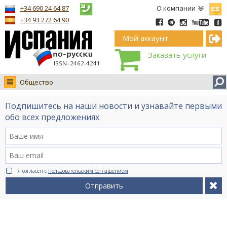
Españ
+34 690 24 64 87
О компании
+34 93 272 64 90
Мой аккаунт
Заказать услуги
ISSN–2462-4241
Общество
Новости
Подпишитесь на наши новости и узнавайте первыми
Интервью
обо всех предложениях
Фото
Видео Ruso.TV
BCN life
Я согласен с
пользовательским соглашением
Сервис на немецком
Отправить