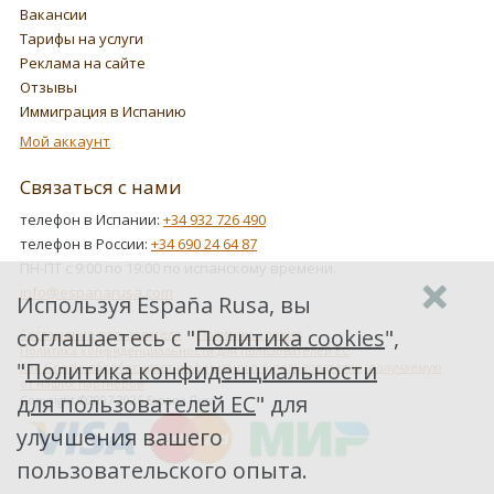
Вакансии
Тарифы на услуги
Реклама на сайте
Отзывы
Иммиграция в Испанию
Мой аккаунт
Связаться с нами
телефон в Испании:
+34 932 726 490
телефон в России:
+34 690 24 64 87
ПН-ПТ с 9:00 по 19:00 по испанскому времени.
info@espanarusa.com
Используя España Rusa, вы
соглашаетесь с "
Политика cookies
",
Соглашение пользователя
Политика cookies
Политика конфиденциальности для пользователей ЕС
"
Политика конфиденциальности
Как Google обрабатывает информацию о пользователях, получаемую
от наших партнеров
для пользователей ЕС
" для
Copyright ©2007-2026 Espana Rusa
улучшения вашего
пользовательского опыта.