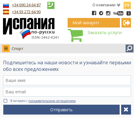
Españ
+34 690 24 64 87
О компании
+34 93 272 64 90
Мой аккаунт
Заказать услуги
ISSN–2462-4241
Спорт
Новости
Подпишитесь на наши новости и узнавайте первыми
Интервью
обо всех предложениях
Фото
Видео Ruso.TV
BCN life
Я согласен с
пользовательским соглашением
Сервис на немецком
Отправить