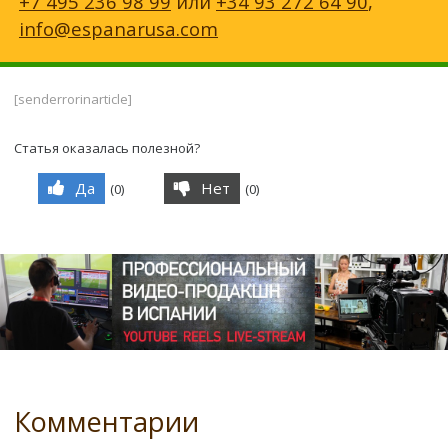
+7 495 236 98 99
или
+34 93 272 64 90
,
info@espanarusa.com
[senderrorinarticle]
Статья оказалась полезной?
Да
Нет
(
0
)
(
0
)
Комментарии