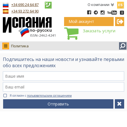
Españ
+34 690 24 64 87
О компании
+34 93 272 64 90
Мой аккаунт
Заказать услуги
ISSN–2462-4241
Политика
Новости
Подпишитесь на наши новости и узнавайте первыми
Интервью
обо всех предложениях
Фото
Видео Ruso.TV
BCN life
Я согласен с
пользовательским соглашением
Сервис на немецком
Отправить