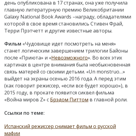
день опубликована в 17 странах, она уже получила
главную литературную премию Великобритании
Galaxy National Book Awards –награду, обладателями
которой в свое время становились Стивен Фрай,
Терри Прэтчетт и другие известные авторы.
Фильм
«Чудовище идет посмотреть на меня»
станет логическим завершением трилогии Байоны
после «Приюта» и «
Невозможного
». Во всех этих
картинах в центре внимания была необыкновенная
связь матерей со своими детьми. «Un monstruo…»
выйдет на экраны осенью 2016 года. А перед этим
(как говорит режиссер, «если все будет хорошо»), в
2015 году, в прокате появится сиквел фильма
«Война миров Z» с
Брэдом Питтом
в главной роли.
Ссылки по теме:
Испанский режиссер снимает фильм о русской
мафии