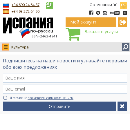
Españ
+34 690 24 64 87
О компании
+34 93 272 64 90
Мой аккаунт
Заказать услуги
ISSN–2462-4241
Культура
Новости
Подпишитесь на наши новости и узнавайте первыми
Интервью
обо всех предложениях
Фото
Видео Ruso.TV
BCN life
Я согласен с
пользовательским соглашением
Сервис на немецком
Отправить