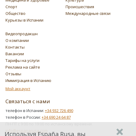
Медицина и Здоровье
Культура
Спорт
Происшествия
Общество
Международные связи
Курьезы в Испании
Видеопродакшн
О компании
Контакты
Вакансии
Тарифы на услуги
Реклама на сайте
Отзывы
Иммиграция в Испанию
Мой аккаунт
Связаться с нами
телефон в Испании:
+34 932 726 490
телефон в России:
+34 690 24 64 87
ПН-ПТ с 9:00 по 19:00 по испанскому времени.
info@espanarusa.com
Используя España Rusa, вы