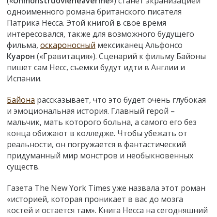
(«
Un
monstruo
viene
a
verme
») станет экранизацией
одноименного романа британского писателя
Патрика Несса. Этой книгой в свое время
интересовался, также для возможного будущего
фильма,
оскароносный
мексиканец Альфонсо
Куарон
(«Гравитация»). Сценарий к фильму Байоны
пишет сам Несс, съемки будут идти в Англии и
Испании.
Байона
рассказывает, что это будет очень глубокая
и эмоциональная история. Главный герой –
мальчик, мать которого больна, а самого его без
конца обижают в колледже. Чтобы убежать от
реальности, он погружается в фантастический
придуманный мир монстров и необыкновенных
существ.
Газета The New York Times уже назвала этот роман
«историей, которая проникает в вас до мозга
костей и остается там». Книга Несса на сегодняшний