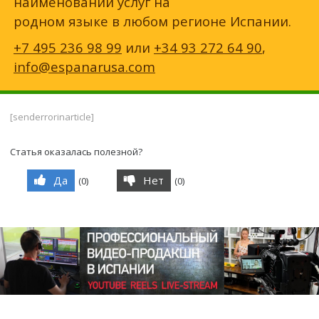
наименований услуг на
родном языке в любом регионе Испании.
+7 495 236 98 99
или
+34 93 272 64 90
,
info@espanarusa.com
[senderrorinarticle]
Статья оказалась полезной?
Да
Нет
(
0
)
(
0
)