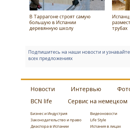
В Таррагоне строят самую
Испанц
большую в Испании
размест
деревянную школу
трубах
Подпишитесь на наши новости и узнавайт
всех предложениях
Новости
Интервью
Фот
BCN life
Сервис на немецком
Бизнес и Индустрия
Видеоновости
Законодательство и право
Life Style
Диаспора в Испании
Испания в лицах