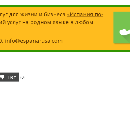
луг для жизни и бизнеса
«Испания по-
ий услуг на родном языке в любом
0
,
info@espanarusa.com
Нет
(
0
)