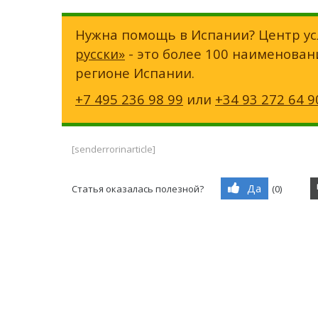
Нужна помощь в Испании? Центр ус
русски»
- это более 100 наименован
регионе Испании.
+7 495 236 98 99
или
+34 93 272 64 9
[senderrorinarticle]
Да
Статья оказалась полезной?
(
0
)