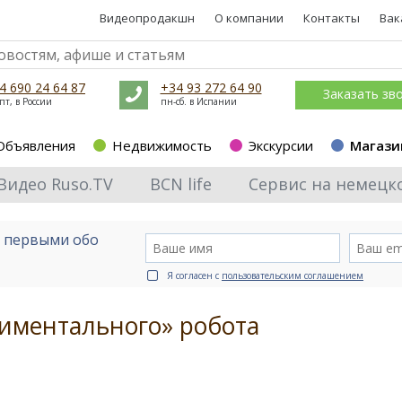
Видеопродакшн
О компании
Контакты
Вак
4 690 24 64 87
+34 93 272 64 90
Заказать зв
пт, в России
пн-сб. в Испании
Объявления
Недвижимость
Экскурсии
Магази
Видео Ruso.TV
BCN life
Сервис на немецк
е первыми обо
Я согласен с
пользовательским соглашением
иментального» робота