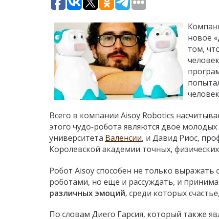
Компани
новое «
том, чт
человек
програм
попытал
человек
Всего в компании Aisoy Robotics насчитыв
этого чудо-робота являются двое молодых 
университета
Валенсии
, и Давид Риос, пр
Королевской академии точных, физических 
Робот Aisoy способен не только выражать 
роботами, но еще и рассуждать, и приним
различных эмоций
, среди которых счастье
По словам Диего Гарсия, который также я