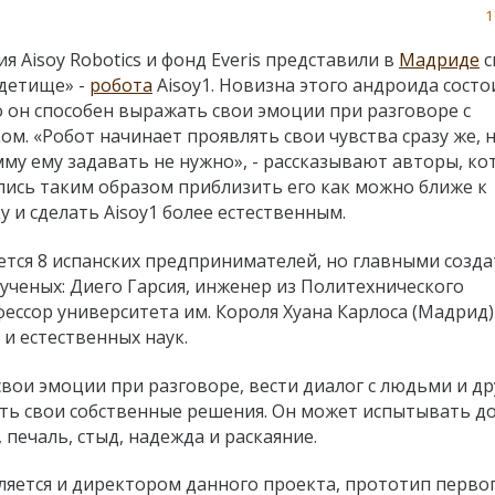
1
я Aisoy Robotics и фонд Everis представили в
Мадриде
с
детище» -
робота
Aisoy1. Новизна этого андроида состо
о он способен выражать свои эмоции при разговоре с
ом. «Робот начинает проявлять свои чувства сразу же,
му ему задавать не нужно», - рассказывают авторы, к
ись таким образом приблизить его как можно ближе к
у и сделать Aisoy1 более естественным.
ается 8 испанских предпринимателей, но главными созд
ученых: Диего Гарсия, инженер из Политехнического
офессор университета им. Короля Хуана Карлоса (Мадрид)
и естественных наук.
свои эмоции при разговоре, вести диалог с людьми и д
ать свои собственные решения. Он может испытывать д
, печаль, стыд, надежда и раскаяние.
вляется и директором данного проекта, прототип перво