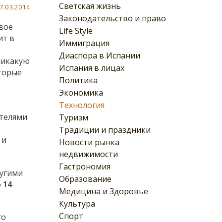
Светская жизнь
7.03.2014
Законодательство и право
вое
Life Style
ит в
Иммиграция
Диаспора в Испании
 никакую
Испания в лицах
оторые
Политика
Экономика
Технология
ателями
Туризм
Традиции и праздники
 и
Новости рынка
недвижимости
Гастрономия
ругими
Образование
о
14
Медицина и Здоровье
Культура
Спорт
го