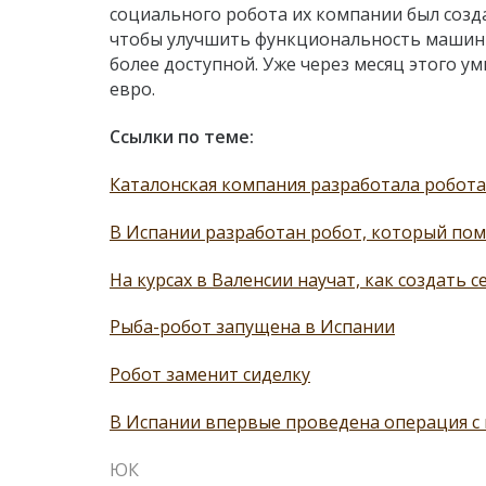
социального робота их компании был создан
чтобы улучшить функциональность машины,
более доступной. Уже через месяц этого у
евро.
Ссылки по теме:
Каталонская компания разработала робота
В Испании разработан робот, который пом
На курсах в Валенсии научат, как создать 
Рыба-робот запущена в Испании
Робот заменит сиделку
В Испании впервые проведена операция с
ЮК