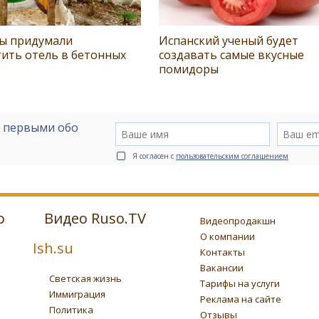
ы придумали
Испанский ученый будет
ить отель в бетонных
создавать самые вкусные
помидоры
е первыми обо
Я согласен с
пользовательским соглашением
о
Видео Ruso.TV
Видеопродакшн
О компании
Ish.su
Контакты
Вакансии
Светская жизнь
Тарифы на услуги
Иммиграция
Реклама на сайте
Политика
Отзывы