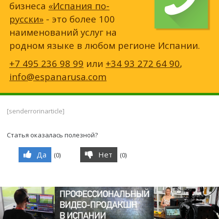
бизнеса
«Испания по-
русски»
- это более 100
наименований услуг на
родном языке в любом регионе Испании.
+7 495 236 98 99
или
+34 93 272 64 90
,
info@espanarusa.com
[senderrorinarticle]
Статья оказалась полезной?
Да
Нет
(
0
)
(
0
)