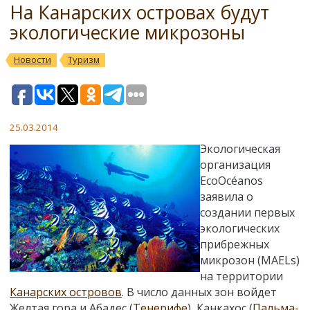
На Канарских островах будут
экологические микрозоны
Новости
Туризм
25.03.2014
Экологическая
организация
EcoOcéanos
заявила о
создании первых
экологических
прибрежных
микрозон (MAELs)
на территории
Канарских островов
. В число данных зон войдет
Желтая гора и Абадес (
Тенерифе
), Канкахос (
Пальма-