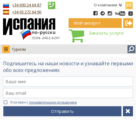
Españ
+34 690 24 64 87
О компании
+34 93 272 64 90
Мой аккаунт
Заказать услуги
ISSN–2462-4241
Туризм
Новости
Подпишитесь на наши новости и узнавайте первыми
Интервью
обо всех предложениях
Фото
Видео Ruso.TV
BCN life
Я согласен с
пользовательским соглашением
Сервис на немецком
Отправить