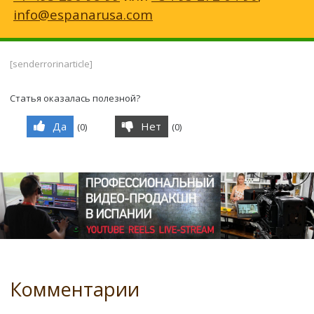
info@espanarusa.com
[senderrorinarticle]
Статья оказалась полезной?
Да
Нет
(
0
)
(
0
)
Комментарии