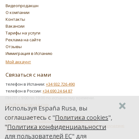
Видеопродакшн
О компании
Контакты
Вакансии
Тарифы на услуги
Реклама на сайте
Отзывы
Иммиграция в Испанию
Мой аккаунт
Связаться с нами
телефон в Испании:
+34 932 726 490
телефон в России:
+34 690 24 64 87
ПН-ПТ с 9:00 по 19:00 по испанскому времени.
info@espanarusa.com
Используя España Rusa, вы
соглашаетесь с "
Политика cookies
",
Соглашение пользователя
Политика cookies
Политика конфиденциальности для пользователей ЕС
"
Политика конфиденциальности
Как Google обрабатывает информацию о пользователях, получаемую
от наших партнеров
для пользователей ЕС
" для
Copyright ©2007-2026 Espana Rusa