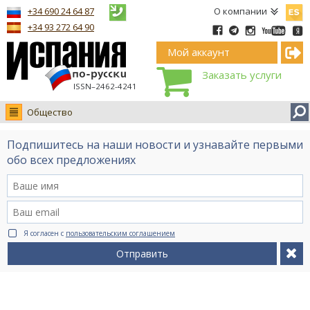
Españ
+34 690 24 64 87
О компании
+34 93 272 64 90
Мой аккаунт
Заказать услуги
ISSN–2462-4241
Общество
Новости
Подпишитесь на наши новости и узнавайте первыми
Интервью
обо всех предложениях
Фото
Видео Ruso.TV
BCN life
Я согласен с
пользовательским соглашением
Сервис на немецком
Отправить