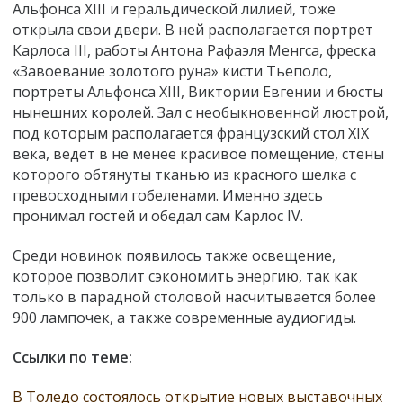
Альфонса XIII и геральдической лилией, тоже
открыла свои двери. В ней располагается портрет
Карлоса III, работы Антона Рафаэля Менгса, фреска
«Завоевание золотого руна» кисти Тьеполо,
портреты Альфонса XIII, Виктории Евгении и бюсты
нынешних королей. Зал с необыкновенной люстрой,
под которым располагается французский стол XIX
века, ведет в не менее красивое помещение, стены
которого обтянуты тканью из красного шелка с
превосходными гобеленами. Именно здесь
пронимал гостей и обедал сам Карлос IV.
Среди новинок появилось также освещение,
которое позволит сэкономить энергию, так как
только в парадной столовой насчитывается более
900 лампочек, а также современные аудиогиды.
Ссылки по теме:
В Толедо состоялось открытие новых выставочных