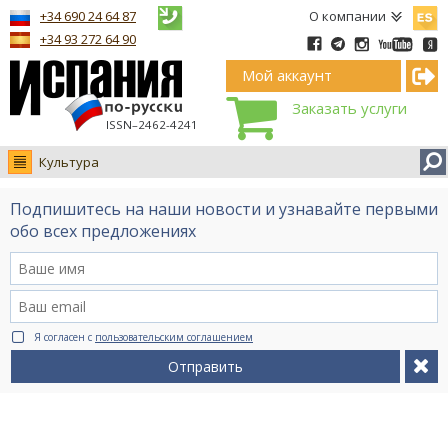
Españ
+34 690 24 64 87
О компании
+34 93 272 64 90
Мой аккаунт
Заказать услуги
ISSN–2462-4241
Культура
Новости
Подпишитесь на наши новости и узнавайте первыми
Интервью
обо всех предложениях
Фото
Видео Ruso.TV
BCN life
Я согласен с
пользовательским соглашением
Сервис на немецком
Отправить