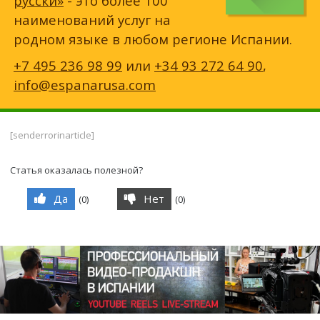
русски»
- это более 100
наименований услуг на
родном языке в любом регионе Испании.
+7 495 236 98 99
или
+34 93 272 64 90
,
info@espanarusa.com
[senderrorinarticle]
Статья оказалась полезной?
Да
Нет
(
0
)
(
0
)