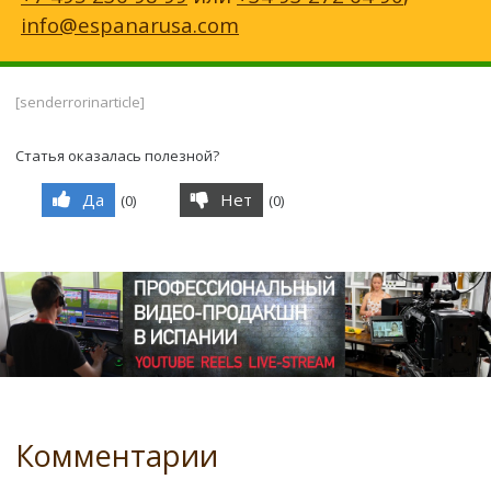
info@espanarusa.com
[senderrorinarticle]
Статья оказалась полезной?
Да
Нет
(
0
)
(
0
)
Комментарии