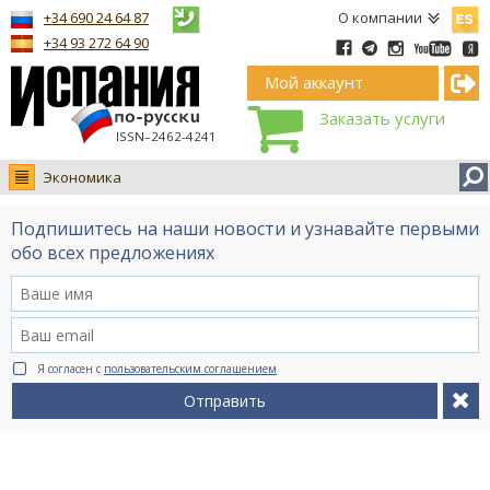
Españ
+34 690 24 64 87
О компании
+34 93 272 64 90
Мой аккаунт
Заказать услуги
ISSN–2462-4241
Экономика
Новости
Подпишитесь на наши новости и узнавайте первыми
Интервью
обо всех предложениях
Фото
Видео Ruso.TV
BCN life
Я согласен с
пользовательским соглашением
Сервис на немецком
Отправить