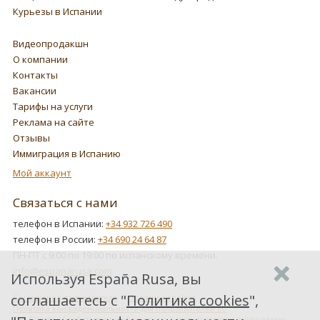
Курьезы в Испании
Видеопродакшн
О компании
Контакты
Вакансии
Тарифы на услуги
Реклама на сайте
Отзывы
Иммиграция в Испанию
Мой аккаунт
Связаться с нами
телефон в Испании:
+34 932 726 490
телефон в России:
+34 690 24 64 87
ПН-ПТ с 9:00 по 19:00 по испанскому времени.
info@espanarusa.com
Используя España Rusa, вы
соглашаетесь с "
Политика cookies
",
Соглашение пользователя
Политика cookies
Политика конфиденциальности для пользователей ЕС
Как Google обрабатывает информацию о пользователях, получаемую