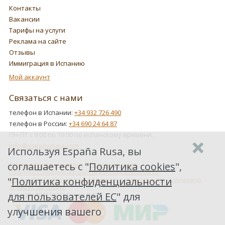
Контакты
Вакансии
Тарифы на услуги
Реклама на сайте
Отзывы
Иммиграция в Испанию
Мой аккаунт
Связаться с нами
телефон в Испании:
+34 932 726 490
телефон в России:
+34 690 24 64 87
ПН-ПТ с 9:00 по 19:00 по испанскому времени.
info@espanarusa.com
Используя España Rusa, вы
соглашаетесь с "
Политика cookies
",
Соглашение пользователя
Политика cookies
Политика конфиденциальности для пользователей ЕС
"
Политика конфиденциальности
Как Google обрабатывает информацию о пользователях, получаемую
от наших партнеров
для пользователей ЕС
" для
Copyright ©2007-2026 Espana Rusa
улучшения вашего