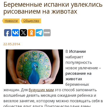
Беременные испанки увлеклись
рисованием на животах
Новости
Общество
22.05.2014
В
Испании
набирает
популярность
новое увлечение –
рисование на
животах
беременных
женщин. Для
будущих мам
это способ запомнить
волшебные девять месяцев ожидания ребенка и
веселое занятие, которому можно посвящать себя в
обществе друг друга. Притом если одни дамы