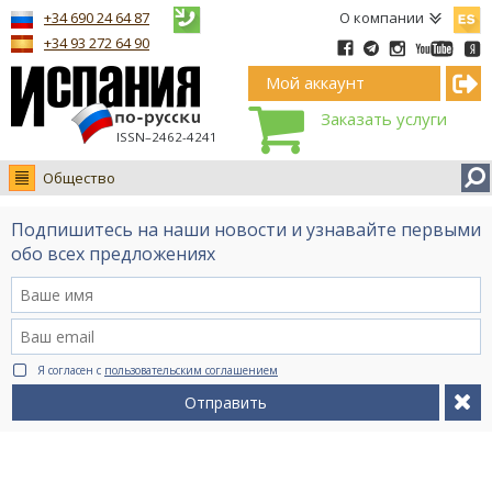
Españ
+34 690 24 64 87
О компании
+34 93 272 64 90
Мой аккаунт
Заказать услуги
ISSN–2462-4241
Общество
Новости
Подпишитесь на наши новости и узнавайте первыми
Интервью
обо всех предложениях
Фото
Видео Ruso.TV
BCN life
Я согласен с
пользовательским соглашением
Сервис на немецком
Отправить