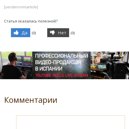
[senderrorinarticle]
Статья оказалась полезной?
Да
Нет
(
0
)
(
0
)
Комментарии