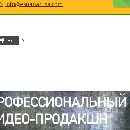
0
,
info@espanarusa.com
Нет
(
0
)