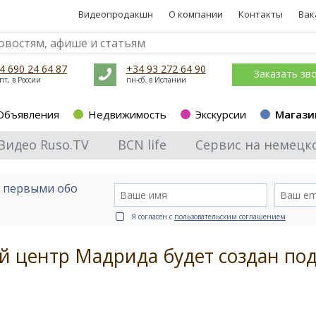
Видеопродакшн
О компании
Контакты
Вак
4 690 24 64 87
+34 93 272 64 90
Заказать зв
пт, в России
пн-сб. в Испании
Объявления
Недвижимость
Экскурсии
Магази
Видео Ruso.TV
BCN life
Сервис на немецк
е первыми обо
Я согласен с
пользовательским соглашением
 центр Мадрида будет создан по