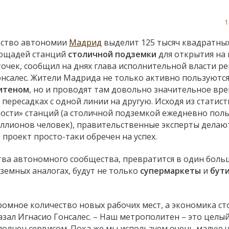
1
ство автономии
Мадрид
выделит 125 тысяч квадратны
ощадей станций
столичной подземки
для открытия на 
очек, сообщил на днях глава исполнительной власти р
онсалес. Жители Мадрида не только активно пользуютс
итеном
, но и проводят там довольно значительное вре
 пересадках с одной линии на другую. Исходя из статис
ости» станций (а столичной подземкой ежедневно пол
иллионов человек), правительственные эксперты делаю
 проект просто-таки обречен на успех.
тва автономного сообщества, превратится в один бол
наземных аналогах, будут не только
супермаркеты
и
бут
громное количество новых рабочих мест, а экономика с
азал Игнасио Гонсалес. – Наш метрополитен – это целы
полнен сервисом. Пока же мы используем очень малую 