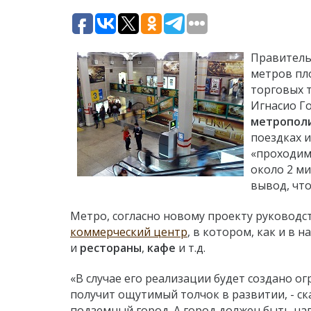
Правитель
метров пл
торговых т
Игнасио Г
метропол
поездках и
«проходим
около 2 м
вывод, что
Метро, согласно новому проекту руководс
коммерческий центр
, в котором, как и в 
и
рестораны
,
кафе
и т.д.
«В случае его реализации будет создано о
получит ощутимый толчок в развитии, - ск
подземный город. А город должен быть на