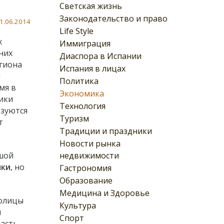
Светская жизнь
Законодательство и право
1.06.2014
Life Style
х
Иммиграция
них
Диаспора в Испании
егиона
Испания в лицах
я
Политика
мя в
Экономика
тики
Технология
ьзуются
Туризм
т
Традиции и праздники
Новости рынка
недвижимости
ьшой
ики
, но
Гастрономия
Образование
Медицина и Здоровье
толицы
Культура
й
Спорт
часть