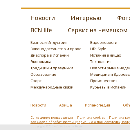
Новости
Интервью
Фот
BCN life
Сервис на немецком
Бизнес и Индустрия
Видеоновости
Законодательство и право
Life Style
Диаспора в Испании
Испания в лицах
Экономика
Технология
Традиции и праздники
Новости рынка недв
Образование
Медицина и Здоров
Спорт
Происшествия
Международные связи
Курьезы в Испании
Новости
Афиша
Испанопедия
Об
Соглашение пользователя
Политика cookies
Политика ко
Как Google обрабатывает информацию о пользователях, пол
Copyright ©2007-2026 Espana Rusa