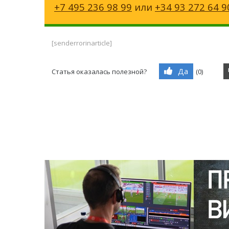
+7 495 236 98 99
или
+34 93 272 64 9
[senderrorinarticle]
Да
Статья оказалась полезной?
(
0
)