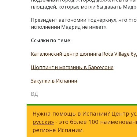
площадей, которые могли бы давать Мадр
Президент автономии подчеркнул, что «т
исполнении Мадрид не имеет».
Ссылки по теме:
Каталонский центр шопинга Roca Village б
Шоппинг и магазины в Барселоне
Закупки в Испании
ВД
Нужна помощь в Испании? Центр ус
русски»
- это более 100 наименован
регионе Испании.