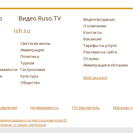
о
Видео Ruso.TV
Видеопродакшн
О компании
Ish.su
Контакты
Вакансии
Светская жизнь
Тарифы на услуги
Иммиграция
Реклама на сайте
Политика
Отзывы
Туризм
Иммиграция в Испанию
ижимости
Гастрономия
ье
Культура
Мой аккаунт
Общество
ъявления
Недвижимость
Путеводитель
Магазин у
нфиденциальности для пользователей ЕС
учаемую от наших партнеров