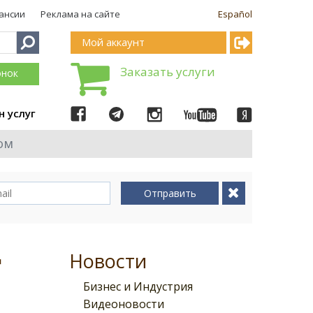
ансии
Реклама на сайте
Español
Мой аккаунт
Заказать услуги
онок
н услуг
ом
Отправить
д
Новости
Бизнес и Индустрия
Видеоновости