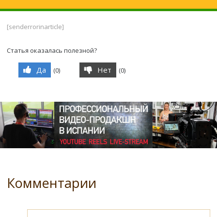
[senderrorinarticle]
Статья оказалась полезной?
Да
Нет
(
0
)
(
0
)
Комментарии