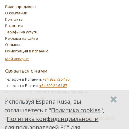
Видеопродакшн
О компании
Контакты
Вакансии
Тарифы на услуги
Реклама на сайте
Отзывы
Иммиграция в Испанию
Мой аккаунт
Связаться с нами
телефон в Испании:
+34 932 726 490
телефон в России:
+34 690 24 64 87
ПН-ПТ с 9:00 по 19:00 по испанскому времени.
info@espanarusa.com
Используя España Rusa, вы
соглашаетесь с "
Политика cookies
",
Соглашение пользователя
Политика cookies
Политика конфиденциальности для пользователей ЕС
"
Политика конфиденциальности
Как Google обрабатывает информацию о пользователях, получаемую
от наших партнеров
для пользователей ЕС
" для
Copyright ©2007-2026 Espana Rusa