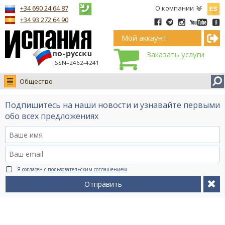
Españ
+34 690 24 64 87
О компании
+34 93 272 64 90
Мой аккаунт
Заказать услуги
ISSN–2462-4241
Общество
Новости
Подпишитесь на наши новости и узнавайте первыми
Интервью
обо всех предложениях
Фото
Видео Ruso.TV
BCN life
Я согласен с
пользовательским соглашением
Сервис на немецком
Отправить