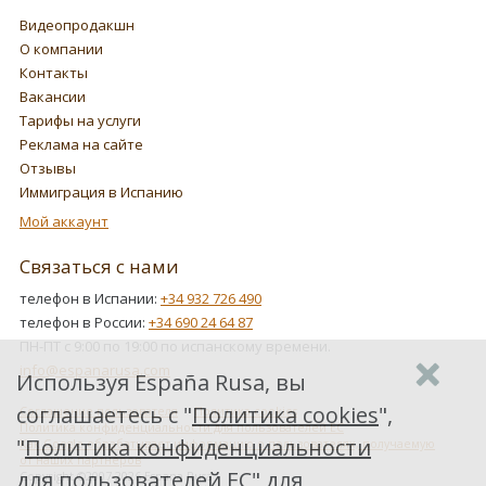
Видеопродакшн
О компании
Контакты
Вакансии
Тарифы на услуги
Реклама на сайте
Отзывы
Иммиграция в Испанию
Мой аккаунт
Связаться с нами
телефон в Испании:
+34 932 726 490
телефон в России:
+34 690 24 64 87
ПН-ПТ с 9:00 по 19:00 по испанскому времени.
info@espanarusa.com
Используя España Rusa, вы
соглашаетесь с "
Политика cookies
",
Соглашение пользователя
Политика cookies
Политика конфиденциальности для пользователей ЕС
"
Политика конфиденциальности
Как Google обрабатывает информацию о пользователях, получаемую
от наших партнеров
для пользователей ЕС
" для
Copyright ©2007-2026 Espana Rusa