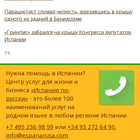
Парашютист сломал челюсть, врезавшись в крышу
одного из зданий в Бенидорме
«Гринпис» забрался на крышу Конгресса депутатов
Испании
РК
Нужна помощь в Испании?
Центр услуг для жизни и
бизнеса
«Испания по-
русски»
- это более 100
наименований услуг на
родном языке в любом регионе Испании.
+7 495 236 98 99
или
+34 93 272 64 90
,
info@espanarusa.com