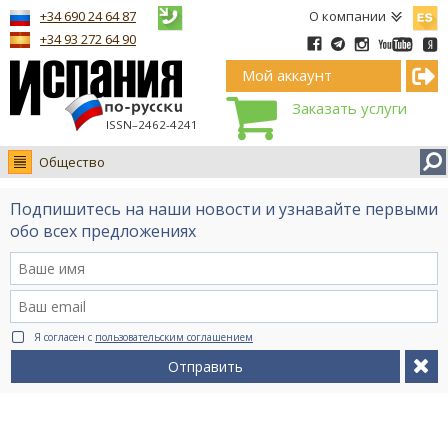
Españ
+34 690 24 64 87
О компании
+34 93 272 64 90
Мой аккаунт
Заказать услуги
ISSN–2462-4241
Общество
Новости
Подпишитесь на наши новости и узнавайте первыми
Интервью
обо всех предложениях
Фото
Видео Ruso.TV
BCN life
Я согласен с
пользовательским соглашением
Сервис на немецком
Отправить