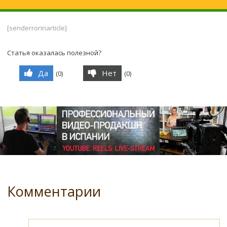
[senderrorinarticle]
Статья оказалась полезной?
Да
Нет
(
0
)
(
0
)
Комментарии