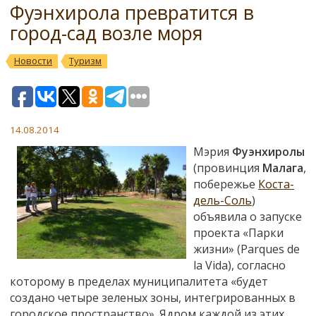
Фуэнхирола превратится в
город-сад возле моря
Новости
Туризм
14.08.2014
Мэрия
Фуэнхиролы
(провинция
Малага
,
побережье
Коста-
дель-Соль
)
объявила о запуске
проекта «Парки
жизни» (Parques de
la Vida), согласно
которому в пределах муниципалитета «будет
создано четыре зеленых зоны, интегрированных в
городское пространство». Ядром каждой из этих