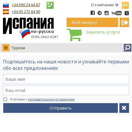
Españ
+34 690 24 64 87
О компании
+34 93 272 64 90
Мой аккаунт
Заказать услуги
ISSN–2462-4241
Туризм
Новости
Подпишитесь на наши новости и узнавайте первыми
Интервью
обо всех предложениях
Фото
Видео Ruso.TV
BCN life
Я согласен с
пользовательским соглашением
Сервис на немецком
Отправить