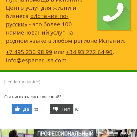
Центр услуг для жизни и
бизнеса
«Испания по-
русски»
- это более 100
наименований услуг на
родном языке в любом регионе Испании.
+7 495 236 98 99
или
+34 93 272 64 90
,
info@espanarusa.com
[senderrorinarticle]
Статья оказалась полезной?
Да
Нет
(
0
)
(
0
)