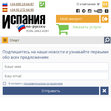
Españ
+34 690 24 64 87
О компании
+34 93 272 64 90
Мой аккаунт
Заказать услуги
ISSN–2462-4241
Спорт
Новости
Подпишитесь на наши новости и узнавайте первыми
Интервью
обо всех предложениях
Фото
Видео Ruso.TV
BCN life
Я согласен с
пользовательским соглашением
Сервис на немецком
Отправить