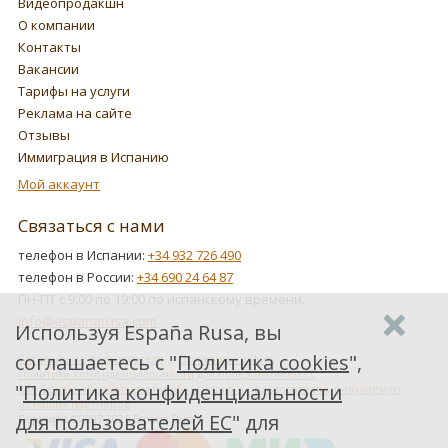
Видеопродакшн
О компании
Контакты
Вакансии
Тарифы на услуги
Реклама на сайте
Отзывы
Иммиграция в Испанию
Мой аккаунт
Связаться с нами
телефон в Испании:
+34 932 726 490
телефон в России:
+34 690 24 64 87
ПН-ПТ с 9:00 по 19:00 по испанскому времени.
info@espanarusa.com
Используя España Rusa, вы
соглашаетесь с "
Политика cookies
",
Соглашение пользователя
Политика cookies
Политика конфиденциальности для пользователей ЕС
"
Политика конфиденциальности
Как Google обрабатывает информацию о пользователях, получаемую
от наших партнеров
для пользователей ЕС
" для
Copyright ©2007-2026 Espana Rusa