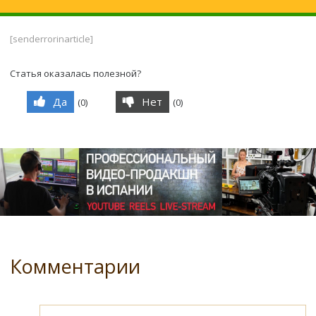
[senderrorinarticle]
Статья оказалась полезной?
Да
Нет
(
0
)
(
0
)
Комментарии