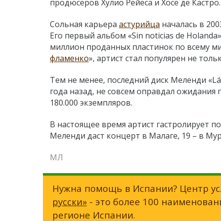
продюсеров Хулио Рейеса и Хосе де Кастро.
Сольная карьера
астурийца
началась в 200
Его первый альбом «Sin noticias de Holanda
миллион проданных пластинок по всему м
фламенко
», артист стал популярен не толь
Тем не менее, последний диск Меленди «L
года назад, не совсем оправдал ожидания 
180.000 экземпляров.
В настоящее время артист гастролирует п
Меленди даст концерт в Малаге, 19 – в Мурс
МЛ
Нужна помощь в Испании? Центр ус
русски»
- это более 100 наименован
регионе Испании.