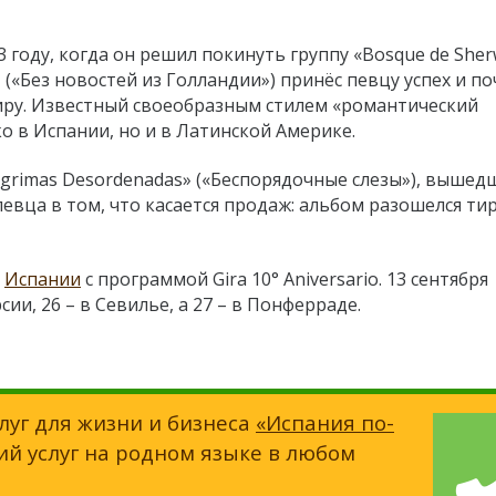
3 году, когда он решил покинуть группу «Bosque de Sher
» («Без новостей из Голландии») принёс певцу успех и п
иру. Известный своеобразным стилем «романтический
ко в Испании, но и в Латинской Америке.
ágrimas Desordenadas» («Беспорядочные слезы»), вышед
певца в том, что касается продаж: альбом разошелся т
о
Испании
с программой Gira 10° Aniversario. 13 сентября
ии, 26 – в Севилье, а 27 – в Понферраде.
луг для жизни и бизнеса
«Испания по-
ий услуг на родном языке в любом