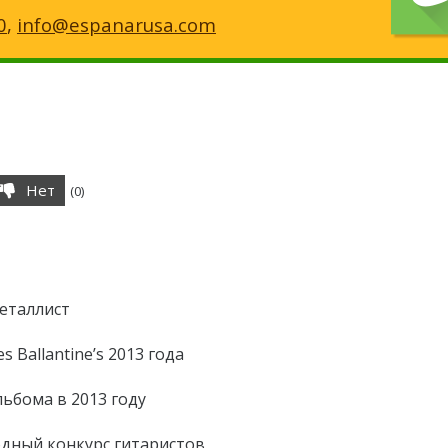
0
,
info@espanarusa.com
Нет
(
0
)
металлист
 Ballantine’s 2013 года
льбома в 2013 году
одный конкурс гитаристов