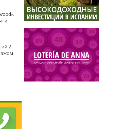
wood».
очти
ший 2
иражом