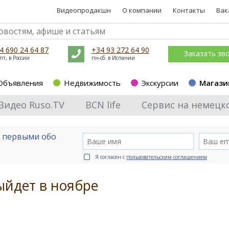
Видеопродакшн
О компании
Контакты
Вак
4 690 24 64 87
+34 93 272 64 90
Заказать зв
пт, в России
пн-сб. в Испании
Объявления
Недвижимость
Экскурсии
Магази
Видео Ruso.TV
BCN life
Сервис на немецк
е первыми обо
Я согласен с
пользовательским соглашением
йдет в ноябре