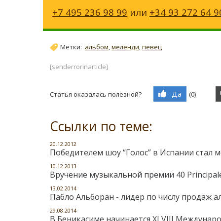
+7 495 236 98 99
или
+34 93 272 64 9
Метки:
альбом
,
меленди
,
певец
[senderrorinarticle]
Да
Статья оказалась полезной?
(
0
)
Ссылки по теме:
20.12.2012
Победителем шоу “Голос” в Испании стал 
10.12.2013
Вручение музыкальной премии 40 Principales
13.02.2014
Пабло Альборан - лидер по числу продаж а
29.08.2014
В Беникасиме начинается XLVIII Междунар