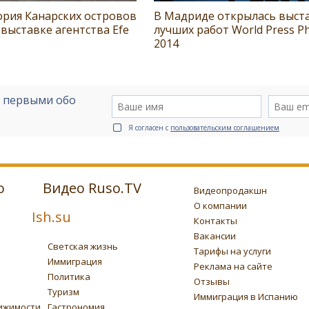
ория Канарских островов
В Мадриде открылась выст
выставке агентства Efe
лучших работ World Press P
2014
е первыми обо
Я согласен с
пользовательским соглашением
о
Видео Ruso.TV
Видеопродакшн
О компании
Ish.su
Контакты
Вакансии
Светская жизнь
Тарифы на услуги
Иммиграция
Реклама на сайте
Политика
Отзывы
Туризм
Иммиграция в Испанию
ижимости
Гастрономия