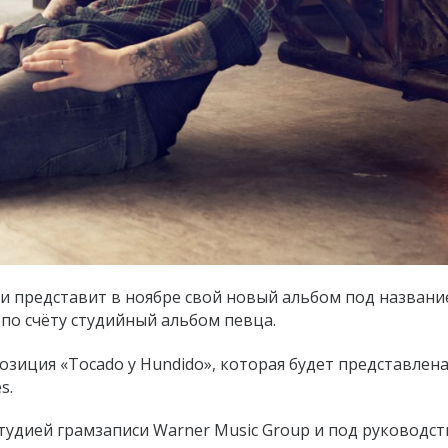
и представит в ноябре свой новый альбом под названи
 по счёту студийный альбом певца.
зиция «Tocado y Hundido», которая будет представлен
s.
 студией грамзаписи Warner Music Group и под руководс