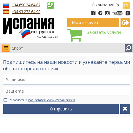
Españ
+34 690 24 64 87
О компании
+34 93 272 64 90
Мой аккаунт
Заказать услуги
ISSN–2462-4241
Спорт
Новости
Подпишитесь на наши новости и узнавайте первыми
Интервью
обо всех предложениях
Фото
Видео Ruso.TV
BCN life
Я согласен с
пользовательским соглашением
Сервис на немецком
Отправить