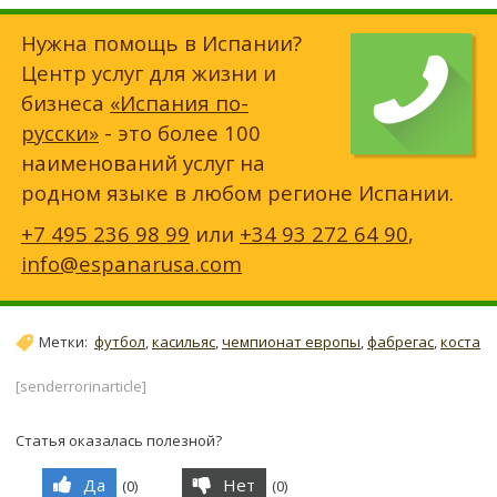
Нужна помощь в Испании?
Центр услуг для жизни и
бизнеса
«Испания по-
русски»
- это более 100
наименований услуг на
родном языке в любом регионе Испании.
+7 495 236 98 99
или
+34 93 272 64 90
,
info@espanarusa.com
Метки:
футбол
,
касильяс
,
чемпионат европы
,
фабрегас
,
коста
[senderrorinarticle]
Статья оказалась полезной?
Да
Нет
(
0
)
(
0
)