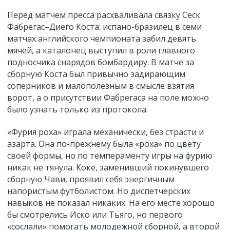
Перед матчем пресса расхваливала связку Сеск
Фабрегас–Диего Коста: испано-бразилец в семи
матчах английского чемпионата забил девять
мячей, а каталонец выступил в роли главного
подносчика снарядов бомбардиру. В матче за
сборную Коста был привычно задирающим
соперников и малополезным в смысле взятия
ворот, а о присутствии Фабрегаса на поле можно
было узнать только из протокола.
«
Фурия роха
»
играла механически, без страсти и
азарта. Она по-прежнему была «роха» по цвету
своей формы, но по темпераменту игры на фурию
никак не тянула. Коке, заменивший покинувшего
сборную Чави, проявил себя энергичным
напористым футболистом. Но диспетчерских
навыков не показал никаких. На его месте хорошо
бы смотрелись Иско или Тьяго, но первого
«сослали» помогать молодежной сборной, а второй