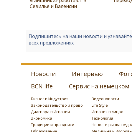
«гаишники» работают в
перехо
Севилье и Валенсии
Подпишитесь на наши новости и узнавайт
всех предложениях
Новости
Интервью
Фот
BCN life
Сервис на немецком
Бизнес и Индустрия
Видеоновости
Законодательство и право
Life Style
Диаспора в Испании
Испания в лицах
Экономика
Технология
Традиции и праздники
Новости рынка недв
Образование
Медицина и Здоров