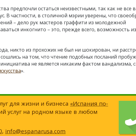
ва предпочли остаться неизвестными, так как не все в
. В частности, в столичной мэрии уверены, что своео
ений – дело рук мастеров граффити из молодежной
таваться инкогнито – это, прежде всего, возможность и
ода, никто из прохожих не был ни шокирован, ни расстр
 сошлись на том, что чтение подобных посланий пробу
 инициатива не является никаким фактом вандализма, 
искусства
».
луг для жизни и бизнеса
«Испания по-
ий услуг на родном языке в любом
0
,
info@espanarusa.com