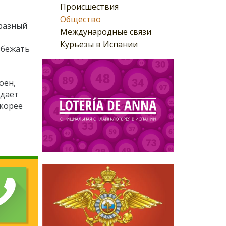
Происшествия
Общество
бразный
Международные связи
Курьезы в Испании
збежать
оен,
ждает
скорее