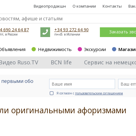
Видеопродакшн
О компании
Контакты
Вак
4 690 24 64 87
+34 93 272 64 90
Заказать зв
пт, в России
пн-сб. в Испании
Объявления
Недвижимость
Экскурсии
Магази
Видео Ruso.TV
BCN life
Сервис на немецк
е первыми обо
Я согласен с
пользовательским соглашением
или оригинальными афоризмами