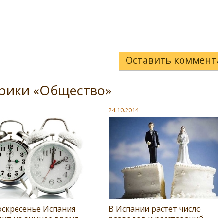
Оставить коммент
брики «Общество»
24.10.2014
оскресенье Испания
В Испании растет число