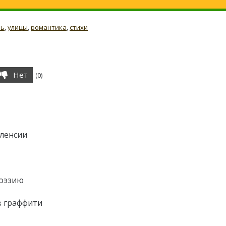
вь
,
улицы
,
романтика
,
стихи
Нет
(
0
)
аленсии
поэзию
в граффити