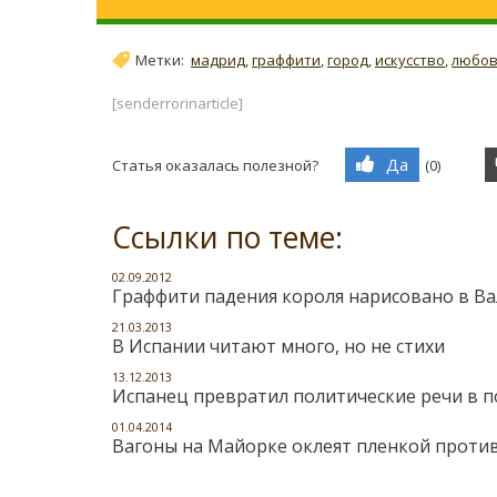
Метки:
мадрид
,
граффити
,
город
,
искусство
,
любо
[senderrorinarticle]
Да
Статья оказалась полезной?
(
0
)
Ссылки по теме:
02.09.2012
Граффити падения короля нарисовано в В
21.03.2013
В Испании читают много, но не стихи
13.12.2013
Испанец превратил политические речи в 
01.04.2014
Вагоны на Майорке оклеят пленкой проти