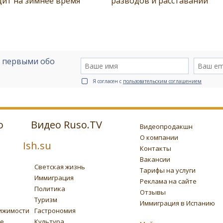
дит на зимнее время
разводов и расставаний
е первыми обо
Я согласен с
пользовательским соглашением
о
Видео Ruso.TV
Видеопродакшн
О компании
Ish.su
Контакты
Вакансии
Светская жизнь
Тарифы на услуги
Иммиграция
Реклама на сайте
Политика
Отзывы
Туризм
Иммиграция в Испанию
ижимости
Гастрономия
ье
Культура