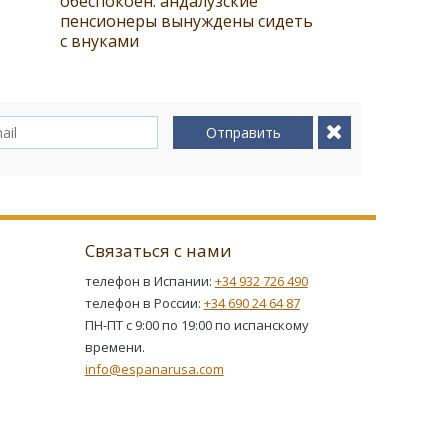
обеспокоен: андалузские
пенсионеры вынуждены сидеть
с внуками
Отправить
Связаться с нами
телефон в Испании:
+34 932 726 490
телефон в России:
+34 690 24 64 87
ПН-ПТ с 9:00 по 19:00 по испанскому
времени.
info@espanarusa.com