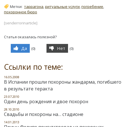
Метки:
таррагона
,
ритуальные услуги
,
погребение
,
похоронное бюро
[senderrorinarticle]
Статья оказалась полезной?
Да
Нет
(
0
)
(
0
)
Ссылки по теме:
16.05.2008
В Испании прошли похороны жандарма, погибшего
в результате теракта
23.07.2010
Один день рождения и двое похорон
28.10.2010
Свадьбы и похороны на… стадионе
14.01.2013