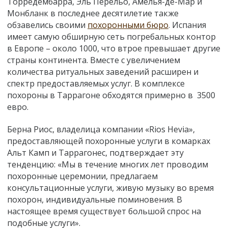
Торредембарра, Эль Перельо, Амелья-де-Мар и
Moнбланк в последнее десятилетие также
обзавелись своими
похоронными бюро
. Испания
имеет самую обширную сеть погребальных контор
в Европе – около 1000, что втрое превышает другие
страны континента. Вместе с увеличением
количества ритуальных заведений расширен и
спектр предоставляемых услуг. В комплексе
похороны в Таррагоне обходятся примерно в 3500
евро.
Берна Риос, владелица компании «Rios Hevia»,
предоставляющей похоронные услуги в комарках
Альт Камп и Таррагонес, подтверждает эту
тенденцию: «Мы в течение многих лет проводим
похоронные церемонии, предлагаем
консультационные услуги, живую музыку во время
похорон, индивидуальные поминовения. В
настоящее время существует большой спрос на
подобные услуги».