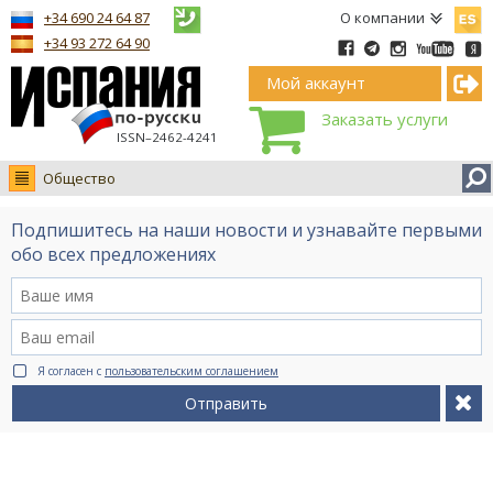
Españ
+34 690 24 64 87
О компании
+34 93 272 64 90
Мой аккаунт
Заказать услуги
ISSN–2462-4241
Общество
Новости
Подпишитесь на наши новости и узнавайте первыми
Интервью
обо всех предложениях
Фото
Видео Ruso.TV
BCN life
Я согласен с
пользовательским соглашением
Сервис на немецком
Отправить