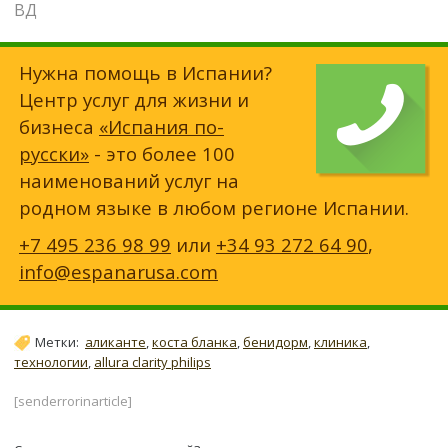
ВД
Нужна помощь в Испании?
Центр услуг для жизни и
бизнеса
«Испания по-
русски»
- это более 100
наименований услуг на
родном языке в любом регионе Испании.
+7 495 236 98 99
или
+34 93 272 64 90
,
info@espanarusa.com
Метки:
аликанте
,
коста бланка
,
бенидорм
,
клиника
,
технологии
,
allura clarity philips
[senderrorinarticle]