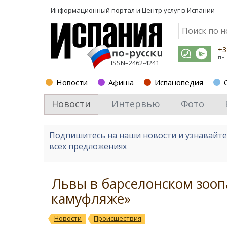
Информационный портал и
Центр услуг в Испании
+3
пн-
ISSN–2462-4241
Новости
Афиша
Испанопедия
Новости
Интервью
Фото
Подпишитесь на наши новости и узнавайт
всех предложениях
Львы в барселонском зооп
камуфляже»
Новости
Происшествия