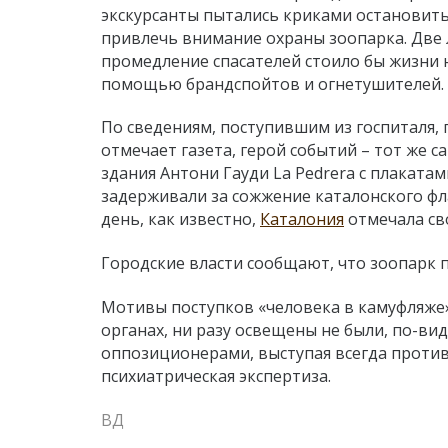
экскурсанты пытались криками остановит
привлечь внимание охраны зоопарка. Две 
промедление спасателей стоило бы жизни
помощью брандспойтов и огнетушителей.
По сведениям, поступившим из госпиталя,
отмечает газета, герой событий – тот же с
здания Антони Гауди La Pedrera с плакат
задерживали
за сожжение каталонского ф
день, как известно,
Каталония
отмечала св
Городские власти сообщают, что зоопарк
Мотивы поступков «человека в камуфляже»
органах,
ни разу освещены не были, по-ви
оппозиционерами, выступая всегда против 
психиатрическая экспертиза.
ВД