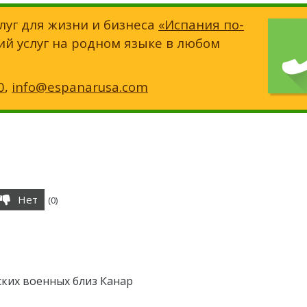
луг для жизни и бизнеса
«Испания по-
ий услуг на родном языке в любом
0
,
info@espanarusa.com
Нет
(
0
)
ских военных близ Канар