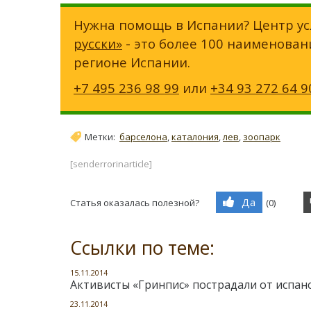
Нужна помощь в Испании? Центр ус
русски»
- это более 100 наименован
регионе Испании.
+7 495 236 98 99
или
+34 93 272 64 9
Метки:
барселона
,
каталония
,
лев
,
зоопарк
[senderrorinarticle]
Да
Статья оказалась полезной?
(
0
)
Ссылки по теме:
15.11.2014
Активисты «Гринпис» пострадали от испан
23.11.2014