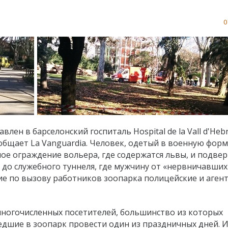
0
лен в барселонский госпиталь Hospital de la Vall d'Heb
общает La Vanguardia. Человек, одетый в военную форму
ое ограждение вольера, где содержатся львы, и подвер
до служебного туннеля, где мужчину от «нервничавших
е по вызову работников зоопарка полицейские и аген
 многочисленных посетителей, большинство из которых
едшие в зоопарк провести один из праздничных дней. 