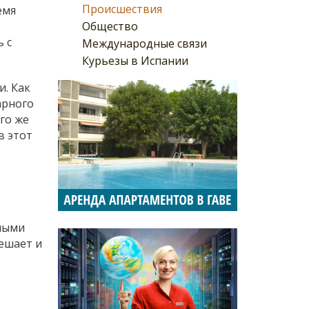
Происшествия
емя
Общество
ь с
Международные связи
Курьезы в Испании
и.
Как
арного
его же
в этот
ьными
мешает и