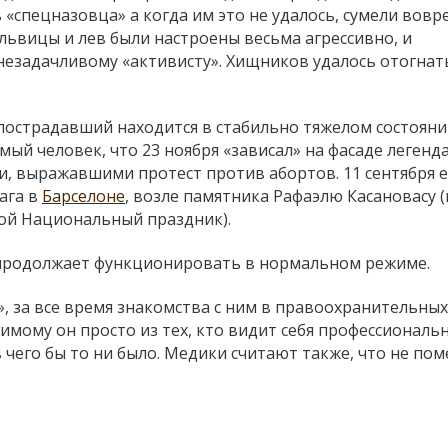
ь
«
спецназовца
» а когда им это не удалось, сумели вовр
львицы и лев были настроены весьма агрессивно, и
 незадачливому
«
активисту
». Хищников удалось отогнат
пострадавший находится в
стабильно тяжелом
состояни
амый человек, что 23 ноября «зависал» на фасаде легенд
ами, выражавшими протест против абортов.
11 сентября 
лага
в
Барселоне
,
возле памятника Рафаэлю Касановасу (
ой Национальный праздник).
 продолжает функционировать в нормальном режиме.
, з
а все время знакомства с ним в правоохранительных
димому он просто из тех, кто видит себя профессионал
чего бы то ни было. Медики считают также, что не по