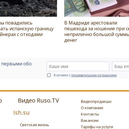
лы повадились
В Мадриде арестовали
ать испанскую границу
пешехода за ношение при с
йнерах с отходами
неприлично большой сумм
денег
е первыми обо
Я согласен с
пользовательским соглашением
о
Видео Ruso.TV
Видеопродакшн
О компании
Ish.su
Контакты
Вакансии
Светская жизнь
Тарифы на услуги