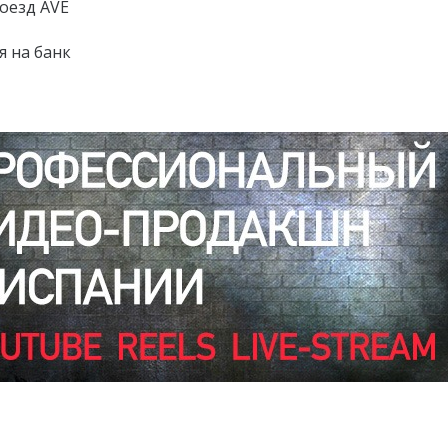
оезд AVE
я на банк