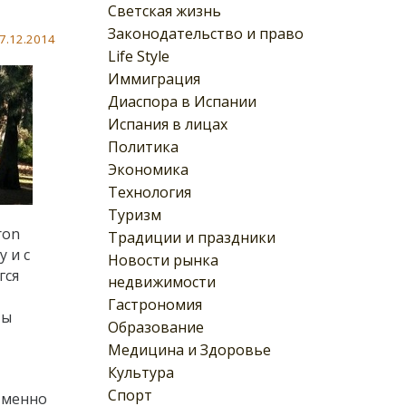
Светская жизнь
Законодательство и право
7.12.2014
Life Style
Иммиграция
Диаспора в Испании
Испания в лицах
Политика
Экономика
Технология
Туризм
ron
Традиции и праздники
 и с
Новости рынка
гся
недвижимости
Гастрономия
ты
Образование
Медицина и Здоровье
Культура
Спорт
Именно