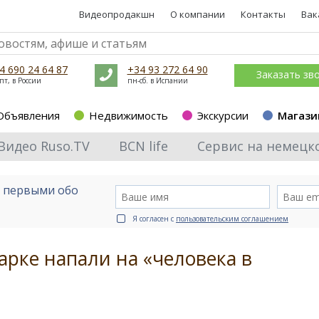
Видеопродакшн
О компании
Контакты
Вак
4 690 24 64 87
+34 93 272 64 90
Заказать зв
пт, в России
пн-сб. в Испании
Объявления
Недвижимость
Экскурсии
Магази
Видео Ruso.TV
BCN life
Сервис на немецк
е первыми обо
Я согласен с
пользовательским соглашением
арке напали на «человека в