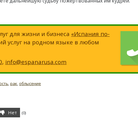
нете дальнейшую судьбу пожертвованных им кудрей.
луг для жизни и бизнеса
«Испания по-
ий услуг на родном языке в любом
0
,
info@espanarusa.com
ость
,
рак
,
облысение
Нет
(
0
)