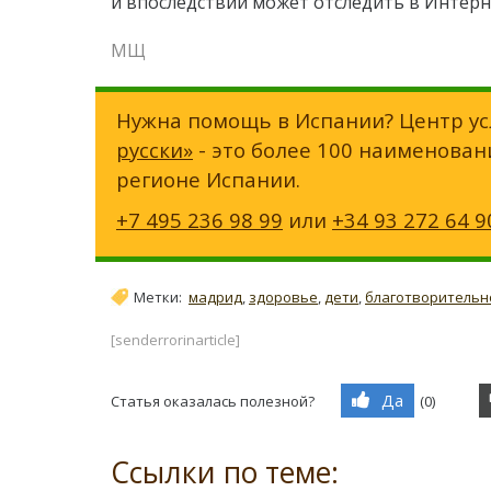
и впоследствии может отследить в Интер
МЩ
Нужна помощь в Испании? Центр ус
русски»
- это более 100 наименован
регионе Испании.
+7 495 236 98 99
или
+34 93 272 64 9
Метки:
мадрид
,
здоровье
,
дети
,
благотворительн
[senderrorinarticle]
Да
Статья оказалась полезной?
(
0
)
Ссылки по теме: