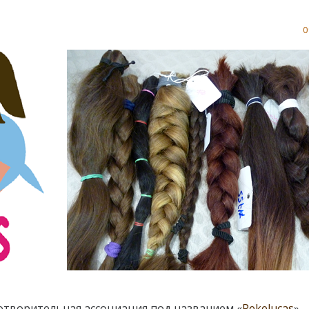
0
готворительная ассоциация под названием «
Pekelucas
»,