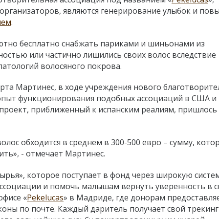
 организаторов, являются генерирование улыбок и по
ием
.
лютно бесплатно снабжать париками и шиньонами из
остью или частично лишились своих волос вследствие
 патологий волосяного покрова.
ерта Мартинес, в ходе учреждения нового благотворит
 опыт функционирования подобных ассоциаций в США и
проект, приближенный к испанским реалиям, пришлось
олос обходится в среднем в 300-500 евро – сумму, кото
ить», - отмечает Мартинес.
сырья», которое поступает в фонд через широкую систе
 ассоциации и помочь малышам вернуть уверенность в с
офисе «
Pekelucas
» в Мадриде, где донорам предоставля
оконы по почте. Каждый даритель получает свой трекин