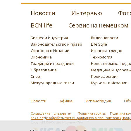
Новости
Интервью
Фот
BCN life
Сервис на немецком
Бизнес и Индустрия
Видеоновости
Законодательство и право
Life Style
Диаспора в Испании
Испания в лицах
Экономика
Технология
Традиции и праздники
Новости рынка недв
Образование
Медицина и Здоров
Спорт
Происшествия
Международные связи
Курьезы в Испании
Новости
Афиша
Испанопедия
Об
Соглашение пользователя
Политика cookies
Политика ко
Как Google обрабатывает информацию о пользователях, пол
Copyright ©2007-2026 Espana Rusa