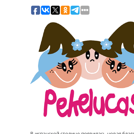
В испанской столице появилась новая бла