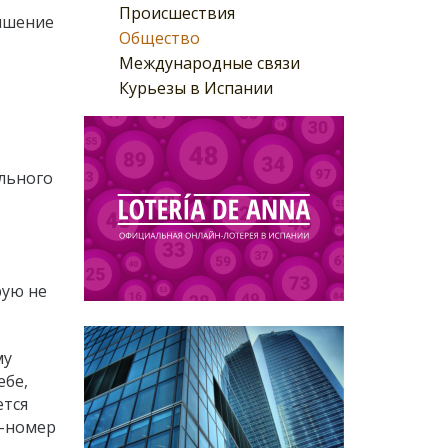
Происшествия
вышение
Общество
Международные связи
Курьезы в Испании
ельного
рую не
му
ебе,
ется
г-номер