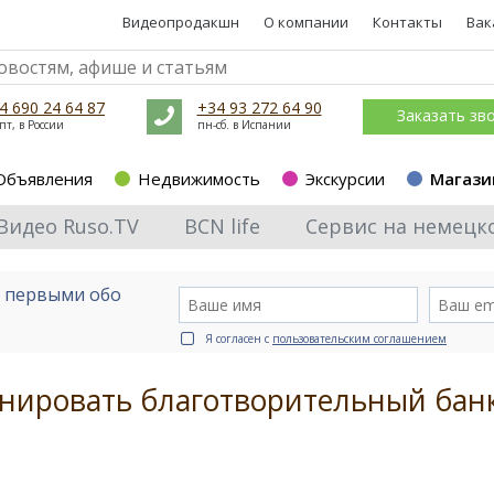
Видеопродакшн
О компании
Контакты
Вак
4 690 24 64 87
+34 93 272 64 90
Заказать зв
пт, в России
пн-сб. в Испании
Объявления
Недвижимость
Экскурсии
Магази
Видео Ruso.TV
BCN life
Сервис на немецк
е первыми обо
Я согласен с
пользовательским соглашением
нировать благотворительный бан