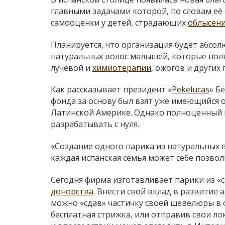
главными задачами которой, по словам её
самооценки у детей, страдающих
облысен
Планируется, что организация будет абсо
натуральных волос малышей, которые полн
лучевой и
химиотерапии
, ожогов и других
Как рассказывает президент «
Pekelucas
» Б
фонда за основу был взят уже имеющийся
Латинской Америке. Однако полноценный 
разрабатывать с нуля.
«Создание одного парика из натуральных в
каждая испанская семья может себе позвол
Сегодня фирма изготавливает парики из «
донорства
. Внести свой вклад в развитие
можно «сдав» частичку своей шевелюры в 
бесплатная стрижка, или отправив свои л