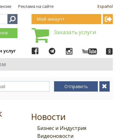
ансии
Реклама на сайте
Español
Мой аккаунт
Заказать услуги
онок
н услуг
ом
Отправить
к
Новости
Бизнес и Индустрия
Видеоновости