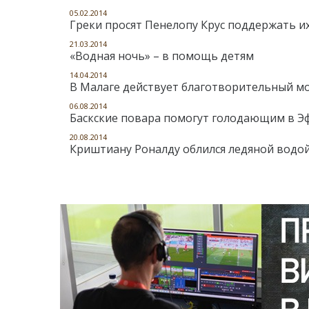
05.02.2014
Греки просят Пенелопу Крус поддержать и
21.03.2014
«Водная ночь» – в помощь детям
14.04.2014
В Малаге действует благотворительный мо
06.08.2014
Баскские повара помогут голодающим в Э
20.08.2014
Криштиану Роналду облился ледяной водо