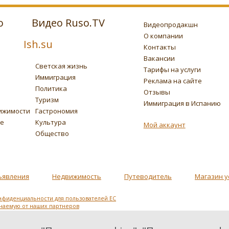
о
Видео Ruso.TV
Видеопродакшн
О компании
Ish.su
Контакты
Вакансии
Светская жизнь
Тарифы на услуги
Иммиграция
Реклама на сайте
Политика
Отзывы
Туризм
Иммиграция в Испанию
ижимости
Гастрономия
ье
Культура
Мой аккаунт
Общество
ъявления
Недвижимость
Путеводитель
Магазин у
нфиденциальности для пользователей ЕС
учаемую от наших партнеров