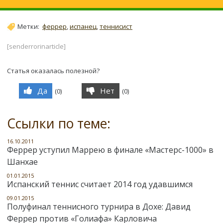
Метки:
феррер
,
испанец
,
теннисист
[senderrorinarticle]
Статья оказалась полезной?
Да
Нет
(
0
)
(
0
)
Ссылки по теме:
16.10.2011
Феррер уступил Маррею в финале «Мастерс-1000» в
Шанхае
01.01.2015
Испанский теннис считает 2014 год удавшимся
09.01.2015
Полуфинал теннисного турнира в Дохе: Давид
Феррер против «Голиафа» Карловича