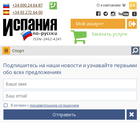
Españ
+34 690 24 64 87
О компании
+34 93 272 64 90
Мой аккаунт
Заказать услуги
ISSN–2462-4241
Спорт
Новости
Подпишитесь на наши новости и узнавайте первыми
Интервью
обо всех предложениях
Фото
Видео Ruso.TV
BCN life
Я согласен с
пользовательским соглашением
Сервис на немецком
Отправить