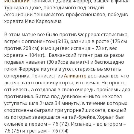
Испанский
теннисист Давид Феррер, вышел в финал
турнира в Дохе, проводимого под эгидой
Ассоциации теннисистов-профессионалов, победив
хорвата Иво Карловича.
В этом матче все было против Феррера: статистика
встреч с оппонентом (5:13), разница в росте (175 см
против 208 см) и мощи (вес испанца – 73 кг, вес
хорвата – 104 кг)… Балканский гигант раз за разом
подавал навылет (30 эйсов за матч) и беспощадно
гонял Феррера из угла в угол, стараясь вымотать
соперника. Теннисист из
Аликанте
доставал все, что
летело в его половину корта, и отвечал. Не просто
отбиваясь, а создавая в свою очередь проблемы для
противника. Битва под девизом «Никто не хотел
уступать» шла 2 часа 34 минуты, в течение которых
спортсмены сыграли три упорнейших сета, каждый
из которых завершался на тай-брейке. Хорват был
сильнее в первом – 7:6 (7:2). Испанец – во втором –
7:6 (7:5) и третьем – 7:6 (7:4).