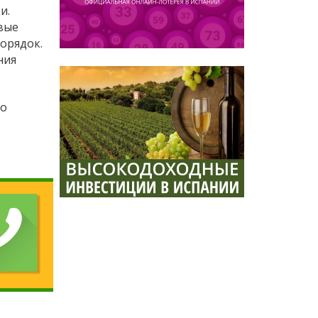
и.
вые
орядок.
ния
но