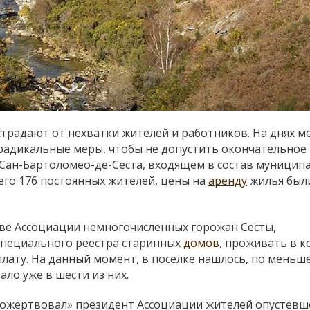
страдают от нехватки жителей и работников. На днях м
радикальные меры, чтобы не допустить окончательное
 Сан-Бартоломео-де-Сеста, входящем в состав муницип
го 176 постоянных жителей, цены на
аренду
жилья был
ве Ассоциации немногочисленных горожан Сесты,
специального реестра старинных
домов
, проживать в 
лату. На данный момент, в посёлке нашлось, по меньш
ало уже в шести из них.
пожертвовал» президент Ассоциации жителей опустевш