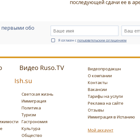
последующей сдачи ее в ар
е первыми обо
Я согласен с
пользовательским соглашением
о
Видео Ruso.TV
Видеопродакшн
О компании
Ish.su
Контакты
Вакансии
Светская жизнь
Тарифы на услуги
Иммиграция
Реклама на сайте
Политика
Отзывы
Туризм
Иммиграция в Испанию
ижимости
Гастрономия
ье
Культура
Мой аккаунт
Общество