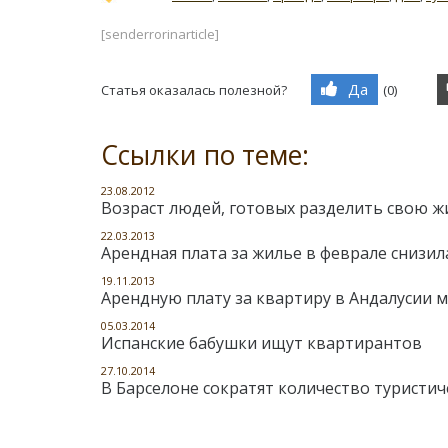
[senderrorinarticle]
Да
Статья оказалась полезной?
(
0
)
Ссылки по теме:
23.08.2012
Возраст людей, готовых разделить свою ж
22.03.2013
Арендная плата за жилье в феврале снизи
19.11.2013
Арендную плату за квартиру в Андалусии 
05.03.2014
Испанские бабушки ищут квартирантов
27.10.2014
В Барселоне сократят количество туристи