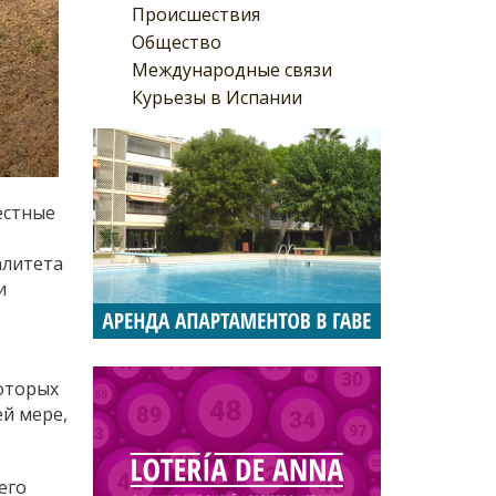
Происшествия
Общество
Международные связи
Курьезы в Испании
естные
алитета
и
которых
ей мере,
его