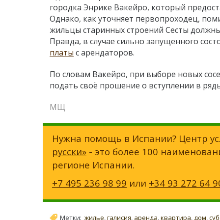
городка Энрике Вакейро, который предост
Однако, как уточняет первопроходец, пом
жильцы старинных строений Сесты должны 
Правда, в случае сильно запущенного сост
платы
с арендаторов.
По словам Вакейро, при выборе новых сосе
подать своё прошение о вступлении в ря
МЩ
Нужна помощь в Испании? Центр ус
русски»
- это более 100 наименован
регионе Испании.
+7 495 236 98 99
или
+34 93 272 64 9
Метки:
жилье
,
галисия
,
аренда
,
квартира
,
дом
,
суб