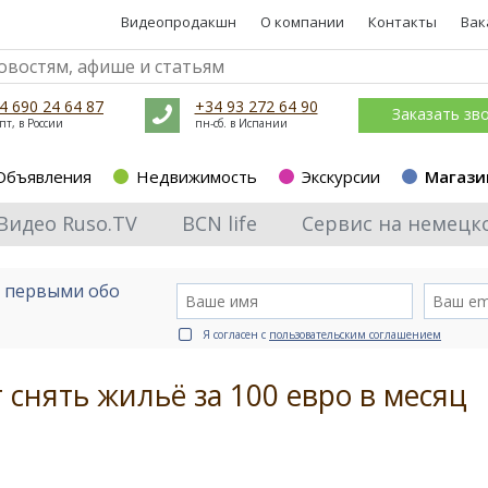
Видеопродакшн
О компании
Контакты
Вак
4 690 24 64 87
+34 93 272 64 90
Заказать зв
пт, в России
пн-сб. в Испании
Объявления
Недвижимость
Экскурсии
Магази
Видео Ruso.TV
BCN life
Сервис на немецк
е первыми обо
Я согласен с
пользовательским соглашением
снять жильё за 100 евро в месяц