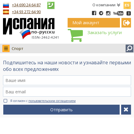
Españ
+34 690 24 64 87
О компании
+34 93 272 64 90
Мой аккаунт
Заказать услуги
ISSN–2462-4241
Спорт
Новости
Подпишитесь на наши новости и узнавайте первыми
Интервью
обо всех предложениях
Фото
Видео Ruso.TV
BCN life
Я согласен с
пользовательским соглашением
Сервис на немецком
Отправить