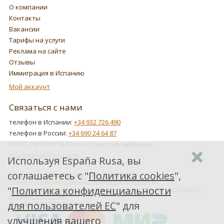
О компании
Контакты
Вакансии
Тарифы на услуги
Реклама на сайте
Отзывы
Иммиграция в Испанию
Мой аккаунт
Связаться с нами
телефон в Испании:
+34 932 726 490
телефон в России:
+34 690 24 64 87
ПН-ПТ с 9:00 по 19:00 по испанскому времени.
info@espanarusa.com
Используя España Rusa, вы
соглашаетесь с "
Политика cookies
",
Соглашение пользователя
Политика cookies
Политика конфиденциальности для пользователей ЕС
"
Политика конфиденциальности
Как Google обрабатывает информацию о пользователях, получаемую
от наших партнеров
для пользователей ЕС
" для
Copyright ©2007-2026 Espana Rusa
улучшения вашего