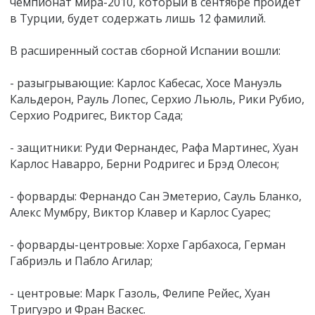
чемпионат мира-2010, который в сентябре пройдет
в Турции, будет содержать лишь 12 фамилий.
В расширенный состав сборной Испании вошли:
- разыгрывающие: Карлос Кабесас, Хосе Мануэль
Кальдерон, Рауль Лопес, Серхио Льюль, Рики Рубио,
Серхио Родригес, Виктор Сада;
- защитники: Руди Фернандес, Рафа Мартинес, Хуан
Карлос Наварро, Берни Родригес и Брэд Олесон;
- форварды: Фернандо Сан Эметерио, Сауль Бланко,
Алекс Мумбру, Виктор Клавер и Карлос Суарес;
- форварды-центровые: Хорхе Гарбахоса, Герман
Габриэль и Пабло Агилар;
- центровые: Марк Газоль, Фелипе Рейес, Хуан
Тригуэро и Фран Васкес.