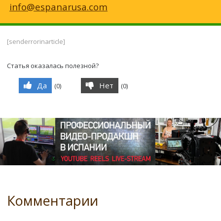
info@espanarusa.com
[senderrorinarticle]
Статья оказалась полезной?
Да
Нет
(
0
)
(
0
)
Комментарии