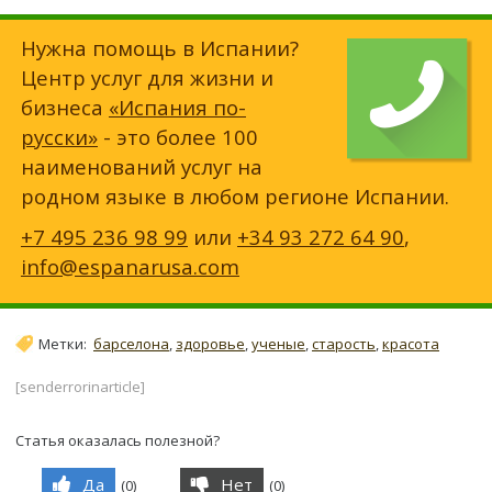
Нужна помощь в Испании?
Центр услуг для жизни и
бизнеса
«Испания по-
русски»
- это более 100
наименований услуг на
родном языке в любом регионе Испании.
+7 495 236 98 99
или
+34 93 272 64 90
,
info@espanarusa.com
Метки:
барселона
,
здоровье
,
ученые
,
старость
,
красота
[senderrorinarticle]
Статья оказалась полезной?
Да
Нет
(
0
)
(
0
)