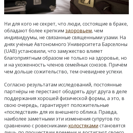
Ни для кого не секрет, что люди, состоящие в браке,
обладают более крепким
здоровьем
, чем
индивидуумы, не связанные священными узами. На
днях учёные Автономного Университета Барселоны
(UAB) установили, что замужество влияет
благоприятным образом не только на здоровье, но
и на ухоженность членов семейных союзов. Причём
чем дольше сожительство, тем очевиднее успехи.
Согласно результатам исследований, постоянные
партнёры не перестают ободрять друг друга в деле
поддержания хорошей физической формы, а это, в
свою очередь, гарантирует положительные
«последствия» для их внешнего облика. Правда,
наиболее заметными эти изменения супругов по
сравнению с ровесниками-
холостяками
становятся
лишь по прошествии времени и достигают своего