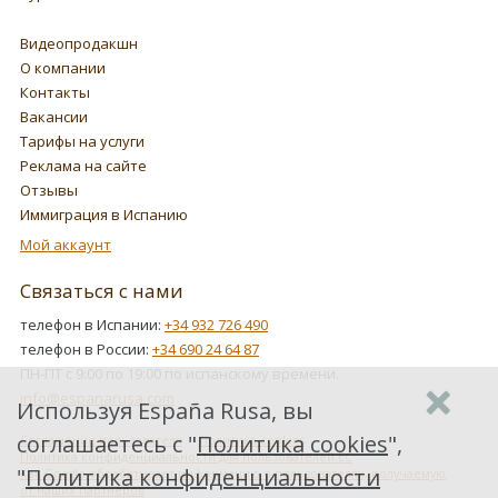
Видеопродакшн
О компании
Контакты
Вакансии
Тарифы на услуги
Реклама на сайте
Отзывы
Иммиграция в Испанию
Мой аккаунт
Связаться с нами
телефон в Испании:
+34 932 726 490
телефон в России:
+34 690 24 64 87
ПН-ПТ с 9:00 по 19:00 по испанскому времени.
info@espanarusa.com
Используя España Rusa, вы
соглашаетесь с "
Политика cookies
",
Соглашение пользователя
Политика cookies
Политика конфиденциальности для пользователей ЕС
"
Политика конфиденциальности
Как Google обрабатывает информацию о пользователях, получаемую
от наших партнеров