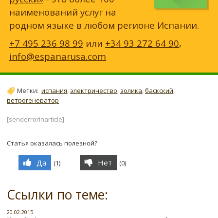
наименований услуг на
родном языке в любом регионе Испании.
+7 495 236 98 99
или
+34 93 272 64 90
,
info@espanarusa.com
Метки:
испания
,
электричество
,
эолика
,
баскский
,
ветрогенератор
[senderrorinarticle]
Статья оказалась полезной?
Да
Нет
(
1
)
(
0
)
Ссылки по теме:
20.02.2015