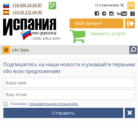
Españ
+34 690 24 64 87
О компании
+34 93 272 64 90
Мой аккаунт
Заказать услуги
ISSN–2462-4241
Life Style
Новости
Подпишитесь на наши новости и узнавайте первыми
Интервью
обо всех предложениях
Фото
Видео Ruso.TV
BCN life
Я согласен с
пользовательским соглашением
Сервис на немецком
Отправить