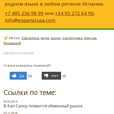
родном языке в любом регионе Испании.
+7 495 236 98 99
или
+34 93 272 64 90
,
info@espanarusa.com
Метки:
барселона
,
мода
,
рынок
,
распродажа
,
винтаж
,
блошиный
[senderrorinarticle]
Статья оказалась полезной?
Да
Нет
(
0
)
(
0
)
Ссылки по теме:
09.06.2014
В Кап Салоу появится обменный рынок
23.11.2014