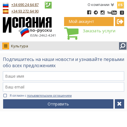
Españ
+34 690 24 64 87
О компании
+34 93 272 64 90
Мой аккаунт
Заказать услуги
ISSN–2462-4241
Культура
Новости
Подпишитесь на наши новости и узнавайте первыми
Интервью
обо всех предложениях
Фото
Видео Ruso.TV
BCN life
Я согласен с
пользовательским соглашением
Сервис на немецком
Отправить