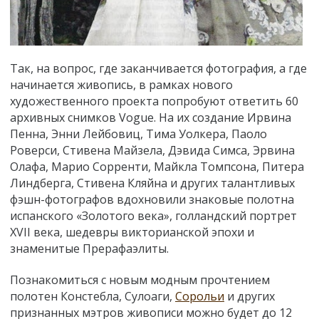
Так, на вопрос, где заканчивается фотография, а где
начинается живопись, в рамках нового
художественного проекта попробуют ответить 60
архивных снимков Vogue. На их создание Ирвина
Пенна, Энни Лейбовиц, Тима Уолкера, Паоло
Роверси, Стивена Майзела, Дэвида Симса, Эрвина
Олафа, Марио Сорренти, Майкла Томпсона, Питера
Линдберга, Стивена Кляйна и других талантливых
фэшн-фотографов вдохновили знаковые полотна
испанского «Золотого века», голландский портрет
XVII века, шедевры викторианской эпохи и
знаменитые Прерафаэлиты.
Познакомиться с новым модным прочтением
полотен Констебла, Сулоаги,
Сорольи
и других
признанных мэтров живописи можно будет до 12