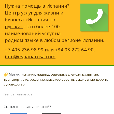
Нужна помощь в Испании?
Центр услуг для жизни и
бизнеса
«Испания по-
русски»
- это более 100
наименований услуг на
родном языке в любом регионе Испании.
+7 495 236 98 99
или
+34 93 272 64 90
,
info@espanarusa.com
Метки:
испания
,
мадрид
,
севилья
,
валенсия
,
развитие
,
транспорт
,
ave
,
решение
,
высокоскоростные железные дороги
,
руководство
[senderrorinarticle]
Статья оказалась полезной?