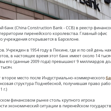
 банк (China Construction Bank - CCB) в реестр финанс
территории пиренейского королевства. Главный офис
о учреждения открывается в Барселоне.
в. Учрежден в 1954 году в Пекине, где и по сей день на
ртов, в настоящее время этот банк имеет около 14 тыся
ивы его (данные 2009 года) превышают 9 миллиардов до
тысяч.
т второе место после Индустриально-коммерческого
ба
нансовая структура Поднебесной, получившая право рабо
 г.)
нском финансовом рынке столь крупного игрока
ости экономический ситуации в пиренейском государств