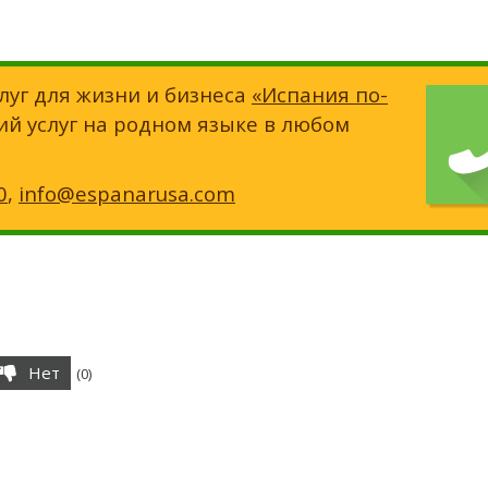
луг для жизни и бизнеса
«Испания по-
ий услуг на родном языке в любом
0
,
info@espanarusa.com
Нет
(
0
)