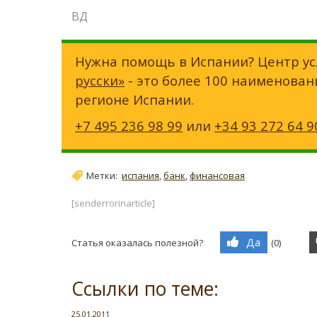
ВД
Нужна помощь в Испании? Центр ус
русски»
- это более 100 наименован
регионе Испании.
+7 495 236 98 99
или
+34 93 272 64 9
Метки:
испания
,
банк
,
финансовая
[senderrorinarticle]
Да
Статья оказалась полезной?
(
0
)
Ссылки по теме:
25.01.2011