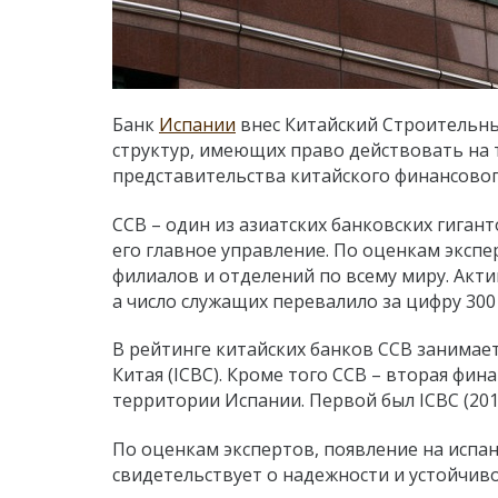
Банк
Испании
внес Китайский Строительный
структур, имеющих право действовать на 
представительства китайского финансовог
ССВ – один из азиатских банковских гиганто
его главное управление. По оценкам экспе
филиалов и отделений по всему миру. Акт
а число служащих перевалило за цифру 300 
В рейтинге китайских банков ССВ занимае
Китая (ICBC). Кроме того ССВ – вторая фи
территории Испании. Первой был ICBC (2011
По оценкам экспертов, появление на испа
свидетельствует о надежности и устойчив