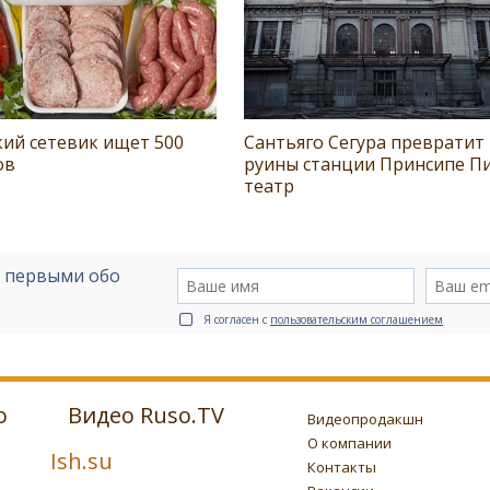
ий сетевик ищет 500
Сантьяго Сегура превратит
ов
руины станции Принсипе Пи
театр
е первыми обо
Я согласен с
пользовательским соглашением
о
Видео Ruso.TV
Видеопродакшн
О компании
Ish.su
Контакты