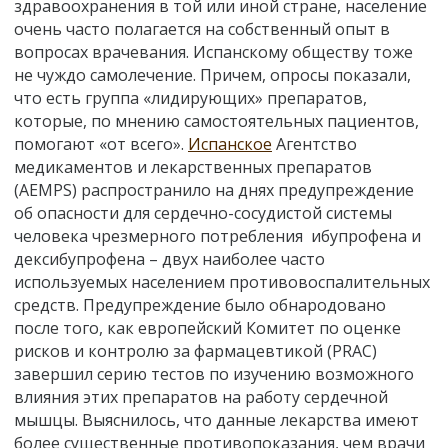
здравоохранения в той или иной стране, население
очень часто полагается на собственный опыт в
вопросах врачевания. Испанскому обществу тоже
не чуждо самолечение. Причем, опросы показали,
что есть группа
«
лидирующих
»
препаратов,
которые, по мнению самостоятельных пациентов,
помогают
«
от всего
»
.
Испанское
Агентство
медикаментов и лекарственных препаратов
(AEMPS) распространило на днях предупреждение
об опасности для сердечно-сосудистой системы
человека чрезмерного потребления ибупрофена и
дексибупрофена – двух наиболее часто
используемых населением противовоспалительных
средств. Предупреждение было обнародовано
после того, как европейский Комитет по оценке
рисков и контролю за фармацевтикой (PRAC)
завершил серию тестов по изучению возможного
влияния этих препаратов на работу сердечной
мышцы. Выяснилось, что данные лекарства имеют
более существенные противопоказания, чем врачи