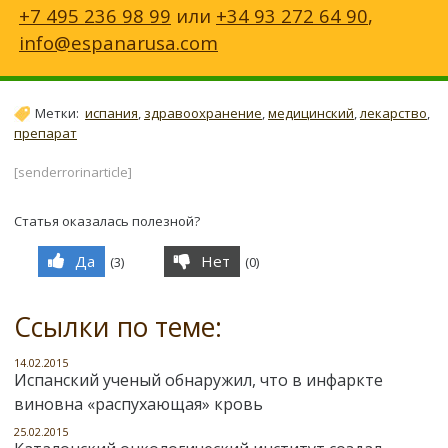
+7 495 236 98 99
или
+34 93 272 64 90
,
info@espanarusa.com
Метки:
испания
,
здравоохранение
,
медицинский
,
лекарство
,
препарат
[senderrorinarticle]
Статья оказалась полезной?
Да
Нет
(
3
)
(
0
)
Ссылки по теме:
14.02.2015
Испанский ученый обнаружил, что в инфаркте
виновна «распухающая» кровь
25.02.2015