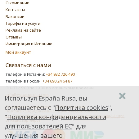
О компании
Контакты
Вакансии
Тарифы на услуги
Реклама на сайте
Отзывы
Иммиграция в Испанию
Мой аккаунт
Связаться с нами
телефон в Испании:
+34 932 726 490
телефон в России:
+34 690 24 64 87
ПН-ПТ с 9:00 по 19:00 по испанскому времени.
info@espanarusa.com
Используя España Rusa, вы
соглашаетесь с "
Политика cookies
",
Соглашение пользователя
Политика cookies
Политика конфиденциальности для пользователей ЕС
"
Политика конфиденциальности
Как Google обрабатывает информацию о пользователях, получаемую
от наших партнеров
для пользователей ЕС
" для
Copyright ©2007-2026 Espana Rusa
улучшения вашего