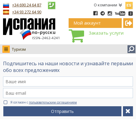
Españ
+34 690 24 64 87
О компании
+34 93 272 64 90
Мой аккаунт
Заказать услуги
ISSN–2462-4241
Туризм
Новости
Подпишитесь на наши новости и узнавайте первыми
Интервью
обо всех предложениях
Фото
Видео Ruso.TV
BCN life
Я согласен с
пользовательским соглашением
Сервис на немецком
Отправить