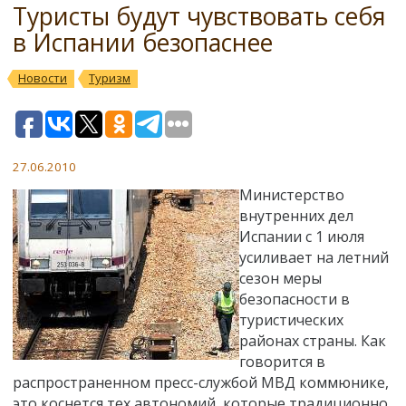
Туристы будут чувствовать себя
в Испании безопаснее
Новости
Туризм
27.06.2010
Министерство
внутренних дел
Испании с 1 июля
усиливает на летний
сезон меры
безопасности в
туристических
районах страны. Как
говорится в
распространенном пресс-службой МВД коммюнике,
это коснется тех автономий, которые традиционно