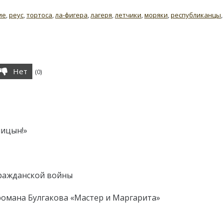
ие
,
реус
,
тортоса
,
ла-фигера
,
лагеря
,
летчики
,
моряки
,
республиканцы
,
Нет
(
0
)
ницын!»
Гражданской войны
романа Булгакова «Мастер и Маргарита»