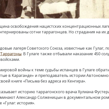
вщина освобождения нацистских концентрационных лаг
интернированы сотни таррагонцев. Но страдания на их 
довые лагеря Советского Союза, известные как Гулаг, п
Таррагоны
. В Гулаге также отбывали наказание 450 сол
 войсками.
 мировой войны к теме судьбы испанцев в Гулаге обрат
ытые в Kaраганде» и преподаватель истории Автономно
воей книге «Письма без адреса из Кенгира».
сказывает историю таррагонского врача Хулиана Фустер
упоминают Александр Солженицын в документальном ро
 «Гулаг: история».