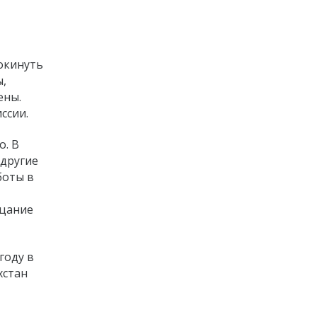
покинуть
ы,
ены.
ссии.
о. В
 другие
боты в
ицание
году в
хстан