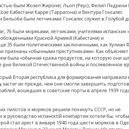
стью были Жозеп Жиронес Льоп (Реус), Фелип Педрени
Жозе Кабестани Карре (Таррагона) и Вентура Гонсалес
и Бельоби были летчиками. Гонсалес служил в Голубой д
аг, 76 были моряками, летчиками, учителями испанских 
вобожденными Красной Армией (Кабестани) и
е 35 были политическими заключенными, как Хулиан Фу
ли признаны «обычными преступниками». Как объясняет
ием была «обычная кража продуктов, на которую они шл
 дни Великой Отечественной войны и послевоенное вр
торый Вторая республика для формирования направила 
ы
застиг их прежде, чем они смогли завершить подготов
аблей, вошедших в советские порты в апреле 1939 год
тих пилотов и моряков решили покинуть СССР, но не
и и руководство испанской компартии хотели бы, чтобы
рой стал арест в январе 1940 года шести моряков в Оде