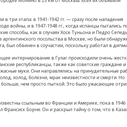
 городке Монино в 23 км от Москвы. Всех их объявили
в три этапа: в 1941-1942 гг. — сразу после нападения
ходе войны, и в 1947-1948 гг., когда испанцы пытались 
кие способы, как в случаях Хосе Туньона и Педро Сепед
з аргентинского посольства в Москве, но были обнаруж
а, был обвинен в соучастии, поскольку работал в дипми
ющее интернирование в Гулаг происходили очень жестк
нские республиканцы, также как советские граждане и
жасные муки. Они направлялись на принудительные ра
лод, холод, болезни, мрак неизвестности и смерти. Но
 больше, чем просто пыткой. Это было ужасающее отр
известны ссыльным во Франции и Америке, пока в 1946 
 Франсиск Борне. Он и раскрыл тайну о том, что в Каза