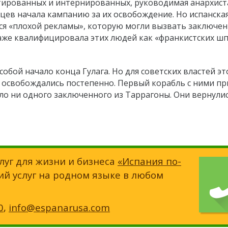
тированных и интернированных, руководимая анархист
цев начала кампанию за их освобождение. Но испанска
яся «плохой рекламы», которую могли вызвать заключе
даже квалифицировала этих людей как «франкистских ш
обой начало конца Гулага. Но для советских властей эт
 освобождались постепенно. Первый корабль с ними пр
было ни одного заключенного из Таррагоны. Они вернули
луг для жизни и бизнеса
«Испания по-
ий услуг на родном языке в любом
0
,
info@espanarusa.com