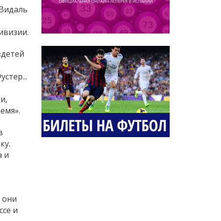
 Видаль
ивизии.
«детей
стер...
и,
емя».
в
ку.
а и
 они
ссе и