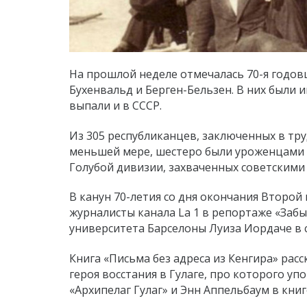
На прошлой неделе отмечалась 70-я годо
Бухенвальд и Берген-Бельзен. В них были 
выпали и в СССР.
Из 305 республиканцев, заключенных в тру
меньшей мере, шестеро были уроженцами
Голубой дивизии, захваченных советскими
В канун 70-летия со дня окончания Второй
журналисты канала Lа 1 в репортаже «Заб
университета Барселоны Луиза Иордаче в с
Книга «Письма без адреса из Кенгира» рас
героя восстания в Гулаге, про которого 
«Архипелаг Гулаг» и Энн Аппельбаум в книге