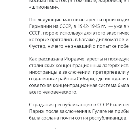
восьми пилотов (в том числе, Жиронеса) в
«шпионами».
Последующие массовые аресты происходили 
Германии на СССР, в 1942-1945 гг. — уже в 
СССР, порою используя для этого экзотичес
которые прятались в багаже дипломатов и
Фустер, ничего не знавший о попытке побег
Как рассказала Иордаче, аресты и последу
сталинских концентрационных лагерях испа
иностранцы в заключении, претерпевали у
отдаленные районы Сибири, где их ждали го
советская концентрационная система была
всего человеческого.
Страдания республиканцев в СССР были не
Париж после заключения в Гулаге не прибыл
была сослана почти сотня республиканцев.