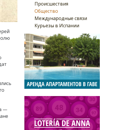
Происшествия
Общество
Международные связи
Курьезы в Испании
ерей
долю
о
дат
ились
го
а —
мане