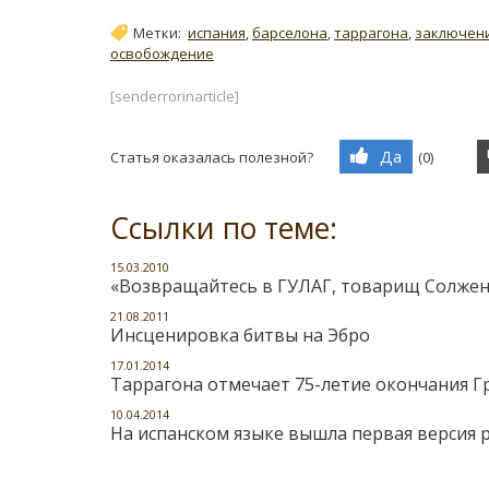
Метки:
испания
,
барселона
,
таррагона
,
заключен
освобождение
[senderrorinarticle]
Да
Статья оказалась полезной?
(
0
)
Ссылки по теме:
15.03.2010
«Возвращайтесь в ГУЛАГ, товарищ Солже
21.08.2011
Инсценировка битвы на Эбро
17.01.2014
Таррагона отмечает 75-летие окончания 
10.04.2014
На испанском языке вышла первая версия 