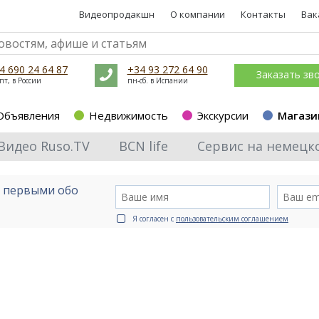
Видеопродакшн
О компании
Контакты
Вак
4 690 24 64 87
+34 93 272 64 90
Заказать зв
пт, в России
пн-сб. в Испании
Объявления
Недвижимость
Экскурсии
Магази
Видео Ruso.TV
BCN life
Сервис на немецк
е первыми обо
Я согласен с
пользовательским соглашением