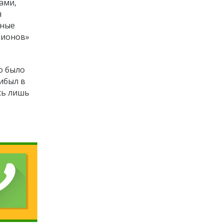
ами,
я
нные
пионов»
о было
ибыл в
сь лишь