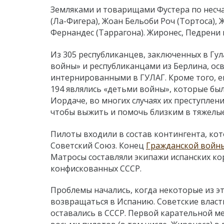
Земляками и товарищами Фустера по несча
(Ла-Фигера), Жоан Бельоби Роч (Тортоса), 
Фернандес (Таррагона). Жиронес, Педрени 
Из 305 республиканцев, заключенных в Гул
войны» и республиканцами из Берлина, ос
интернированными в ГУЛАГ. Кроме того, ещ
194 являлись «детьми войны», которые бы
Иордаче, во многих случаях их преступлен
чтобы выжить и помочь близким в тяжелые
Пилоты входили в состав контингента, ко
Советский Союз. Конец
Гражданской войн
Матросы составляли экипажи испанских кор
конфискованных СССР.
Проблемы начались, когда некоторые из э
возвращаться в Испанию. Советские власт
оставались в СССР. Первой карательной ме