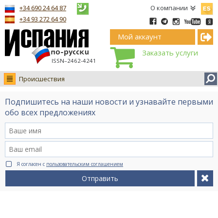
Españ
+34 690 24 64 87
О компании
+34 93 272 64 90
Мой аккаунт
Заказать услуги
ISSN–2462-4241
Происшествия
Новости
Подпишитесь на наши новости и узнавайте первыми
Интервью
обо всех предложениях
Фото
Видео Ruso.TV
BCN life
Я согласен с
пользовательским соглашением
Сервис на немецком
Отправить