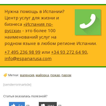
Нужна помощь в Испании?
Центр услуг для жизни и
бизнеса
«Испания по-
русски»
- это более 100
наименований услуг на
родном языке в любом регионе Испании.
+7 495 236 98 99
или
+34 93 272 64 90
,
info@espanarusa.com
Метки:
валенсия
,
майорка
,
пожар
,
паром
[senderrorinarticle]
Статья оказалась полезной?
Да
Нет
(
0
)
(
0
)