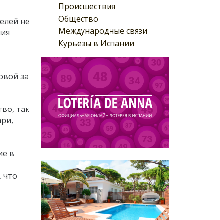
Происшествия
Общество
телей не
Международные связи
ния
Курьезы в Испании
овой за
во, так
ари,
ие в
 что