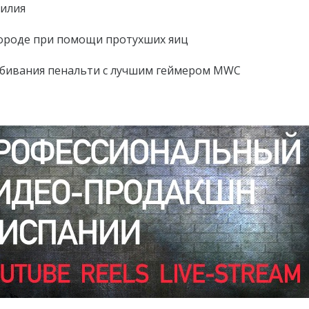
милия
городе при помощи протухших яиц
забивания пенальти с лучшим геймером MWC