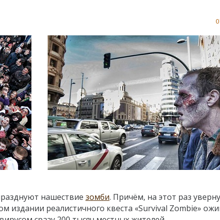
0
тпразднуют нашествие
зомби
. Причём, на этот раз уверн
ном издании реалистичного квеста «Survival Zombie» ож
ирусом сразу 200 тысяч местных жителей.