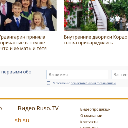
Урдангарин приняла
Внутренние дворики Корд
причастие в том же
снова принарядились
 что и её мать и тётя
е первыми обо
Я согласен с
пользовательским соглашением
о
Видео Ruso.TV
Видеопродакшн
О компании
Ish.su
Контакты