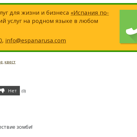
луг для жизни и бизнеса
«Испания по-
ий услуг на родном языке в любом
0
,
info@espanarusa.com
фе
,
квест
Нет
(
0
)
ствие зомби!