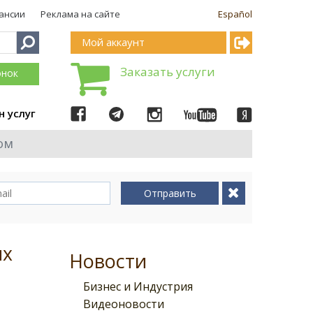
ансии
Реклама на сайте
Español
Мой аккаунт
Заказать услуги
онок
н услуг
ом
Отправить
ых
Новости
Бизнес и Индустрия
Видеоновости