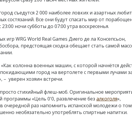
город съедутся 2 000 наиболее ловких и азартных люби
х состязаний. Все они будут спасать мир от порабоще
23:00 ночи субботы до 07:00 утра воскресенья.
х игр WRG World Real Games Диего де ла Консепсьон,
сбора, предстоящая сходка обещает стать самой масс
ании.
«Как колонна военных машин, с которой начнётся дейст
, покидающими город на вертолете с первыми лучами з
 – уверен хозяин встречи.
не просто стихийный флеш-моб. Оригинальное мероприят
й программы «Цель 0'0, развлечение без
алкоголя
»,
в очередной раз напомнить испанской молодежи о том,
шенно необязательно употреблять спиртные напитки.