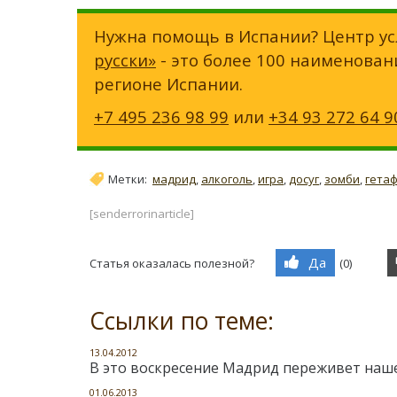
Нужна помощь в Испании? Центр ус
русски»
- это более 100 наименован
регионе Испании.
+7 495 236 98 99
или
+34 93 272 64 9
Метки:
мадрид
,
алкоголь
,
игра
,
досуг
,
зомби
,
гета
[senderrorinarticle]
Да
Статья оказалась полезной?
(
0
)
Ссылки по теме:
13.04.2012
В это воскресение Мадрид переживет наше
01.06.2013