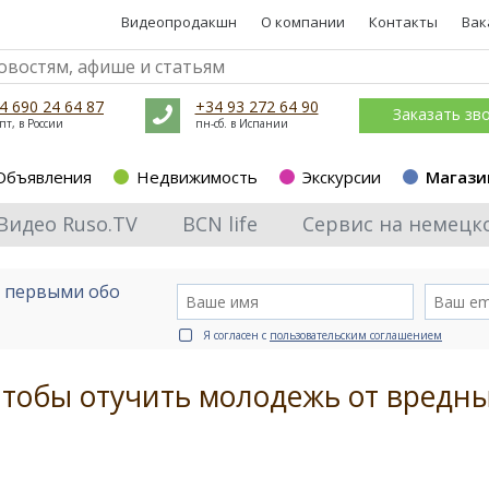
Видеопродакшн
О компании
Контакты
Вак
4 690 24 64 87
+34 93 272 64 90
Заказать зв
пт, в России
пн-сб. в Испании
Объявления
Недвижимость
Экскурсии
Магази
Видео Ruso.TV
BCN life
Сервис на немецк
е первыми обо
Я согласен с
пользовательским соглашением
чтобы отучить молодежь от вредн