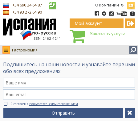
Españ
+34 690 24 64 87
О компании
+34 93 272 64 90
Мой аккаунт
Заказать услуги
ISSN–2462-4241
Гастрономия
Новости
Подпишитесь на наши новости и узнавайте первыми
Интервью
обо всех предложениях
Фото
Видео Ruso.TV
BCN life
Я согласен с
пользовательским соглашением
Сервис на немецком
Отправить