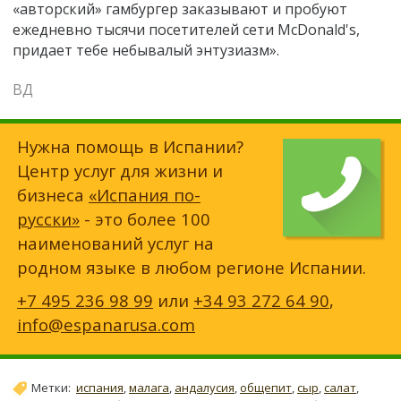
«авторский» гамбургер заказывают и пробуют
ежедневно тысячи посетителей сети McDonald's,
придает тебе небывалый энтузиазм».
ВД
Нужна помощь в Испании?
Центр услуг для жизни и
бизнеса
«Испания по-
русски»
- это более 100
наименований услуг на
родном языке в любом регионе Испании.
+7 495 236 98 99
или
+34 93 272 64 90
,
info@espanarusa.com
Метки:
испания
,
малага
,
андалусия
,
общепит
,
сыр
,
салат
,