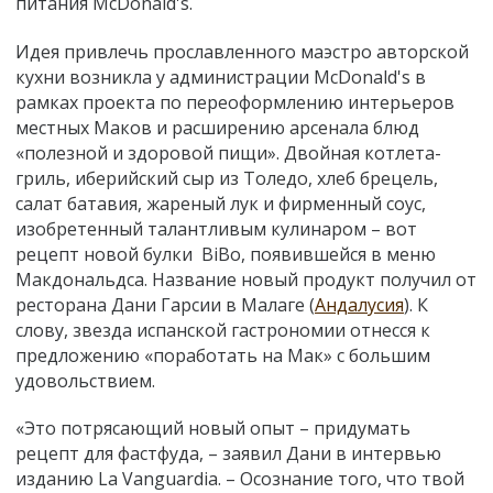
питания McDonald's.
Идея привлечь прославленного маэстро авторской
кухни возникла у администрации McDonald's в
рамках проекта по переоформлению интерьеров
местных Маков и расширению арсенала блюд
«полезной и здоровой пищи». Двойная котлета-
гриль, иберийский сыр из Толедо, хлеб брецель,
салат батавия, жареный лук и фирменный соус,
изобретенный талантливым кулинаром – вот
рецепт новой булки BiBo, появившейся в меню
Макдональдса. Название новый продукт получил от
ресторана Дани Гарсии в Малаге (
Андалусия
). К
слову, звезда испанской гастрономии отнесся к
предложению «поработать на Мак» с большим
удовольствием.
«Это потрясающий новый опыт – придумать
рецепт для фастфуда, – заявил Дани в интервью
изданию La Vanguardia. – Осознание того, что твой