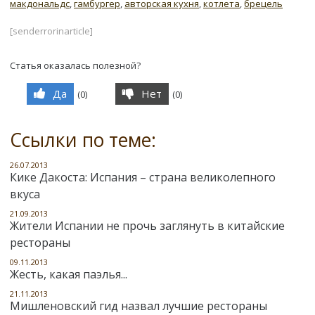
макдональдс
,
гамбургер
,
авторская кухня
,
котлета
,
брецель
[senderrorinarticle]
Статья оказалась полезной?
Да
Нет
(
0
)
(
0
)
Ссылки по теме:
26.07.2013
Кике Дакоста: Испания – страна великолепного
вкуса
21.09.2013
Жители Испании не прочь заглянуть в китайские
рестораны
09.11.2013
Жесть, какая паэлья...
21.11.2013
Мишленовский гид назвал лучшие рестораны