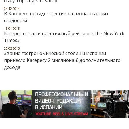
сыру Торта-дель-Касар
04.12.2014
В Касересе пройдет фестиваль монастырских
сладостей
15.01.2015
Касерес попал в престижный рейтинг «The New York
Times»
25.05.2015
Звание гастрономической столицы Испании
принесло Касересу 2 миллиона € дополнительного
дохода