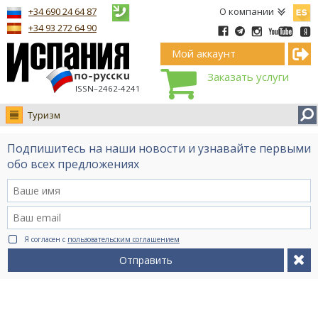
Españ
+34 690 24 64 87
О компании
+34 93 272 64 90
Мой аккаунт
Заказать услуги
ISSN–2462-4241
Туризм
Новости
Подпишитесь на наши новости и узнавайте первыми
Интервью
обо всех предложениях
Фото
Видео Ruso.TV
BCN life
Я согласен с
пользовательским соглашением
Сервис на немецком
Отправить