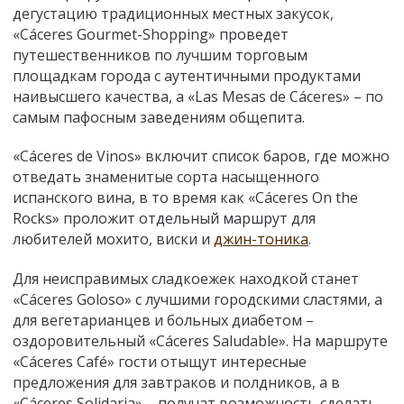
дегустацию традиционных местных закусок,
«Cáceres Gourmet-Shopping» проведет
путешественников по лучшим торговым
площадкам города с аутентичными продуктами
наивысшего качества, а «Las Mesas de Cáceres» – по
самым пафосным заведениям общепита.
«Cáceres de Vinos» включит список баров, где можно
отведать знаменитые сорта насыщенного
испанского вина, в то время как «Cáceres On the
Rocks» проложит отдельный маршрут для
любителей мохито, виски и
джин-тоника
.
Для неисправимых сладкоежек находкой станет
«Cáceres Goloso» с лучшими городскими сластями, а
для вегетарианцев и больных диабетом –
оздоровительный «Cáceres Saludable». На маршруте
«Cáceres Café» гости отыщут интересные
предложения для завтраков и полдников, а в
«Cáceres Solidaria» – получат возможность сделать