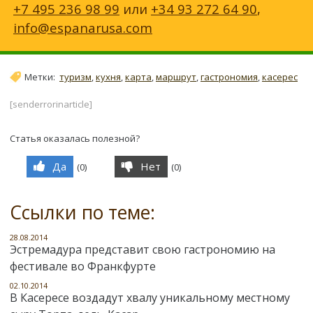
+7 495 236 98 99
или
+34 93 272 64 90
,
info@espanarusa.com
Метки:
туризм
,
кухня
,
карта
,
маршрут
,
гастрономия
,
касерес
[senderrorinarticle]
Статья оказалась полезной?
Да
Нет
(
0
)
(
0
)
Ссылки по теме:
28.08.2014
Эстремадура представит свою гастрономию на
фестивале во Франкфурте
02.10.2014
В Касересе воздадут хвалу уникальному местному