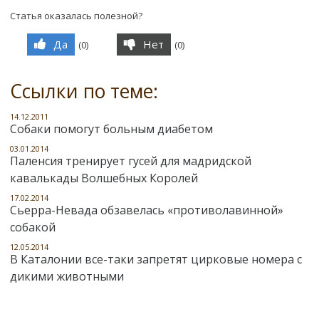
Статья оказалась полезной?
Да
Нет
(
0
)
(
0
)
Ссылки по теме:
14.12.2011
Собаки помогут больным диабетом
03.01.2014
Паленсия тренирует гусей для мадридской
кавалькады Волшебных Королей
17.02.2014
Сьерра-Невада обзавелась «противолавинной»
собакой
12.05.2014
В Каталонии все-таки запретят цирковые номера с
дикими животными