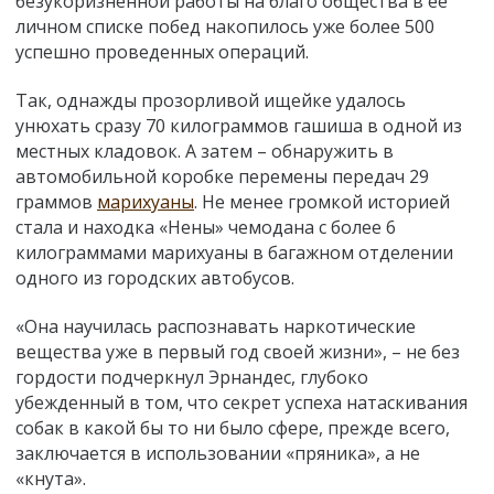
безукоризненной работы на благо общества в её
личном списке побед накопилось уже более 500
успешно проведенных операций.
Так, однажды прозорливой ищейке удалось
унюхать сразу 70 килограммов гашиша в одной из
местных кладовок. А затем – обнаружить в
автомобильной коробке перемены передач 29
граммов
марихуаны
. Не менее громкой историей
стала и находка «Нены» чемодана с более 6
килограммами марихуаны в багажном отделении
одного из городских автобусов.
«Она научилась распознавать наркотические
вещества уже в первый год своей жизни», – не без
гордости подчеркнул Эрнандес, глубоко
убежденный в том, что секрет успеха натаскивания
собак в какой бы то ни было сфере, прежде всего,
заключается в использовании «пряника», а не
«кнута».