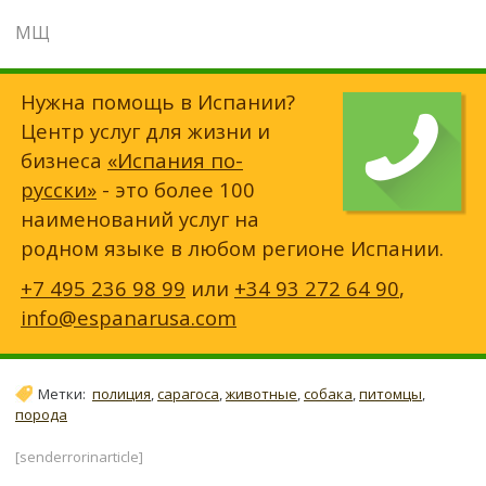
МЩ
Нужна помощь в Испании?
Центр услуг для жизни и
бизнеса
«Испания по-
русски»
- это более 100
наименований услуг на
родном языке в любом регионе Испании.
+7 495 236 98 99
или
+34 93 272 64 90
,
info@espanarusa.com
Метки:
полиция
,
сарагоса
,
животные
,
собака
,
питомцы
,
порода
[senderrorinarticle]