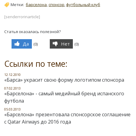
Метки:
барселона
,
спонсор
,
футбольный клуб
[senderrorinarticle]
Статья оказалась полезной?
Да
Нет
(
0
)
(
0
)
Ссылки по теме:
12.12.2010
«Барса» украсит свою форму логотипом спонсора
07.02.2013
«Барселона» - самый медийный бренд испанского
футбола
05.03.2013
«Барселона» презентовала спонсорское соглашение
с Qatar Airways до 2016 года