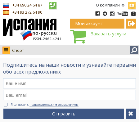
Españ
+34 690 24 64 87
О компании
+34 93 272 64 90
Мой аккаунт
Заказать услуги
ISSN–2462-4241
Спорт
Новости
Подпишитесь на наши новости и узнавайте первыми
Интервью
обо всех предложениях
Фото
Видео Ruso.TV
BCN life
Я согласен с
пользовательским соглашением
Сервис на немецком
Отправить