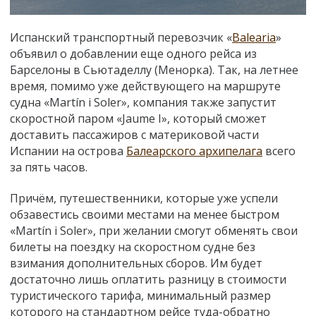
Испанский транспортный перевозчик «
Balearia
»
объявил о добавлении еще одного рейса из
Барселоны в Сьютаделлу (Менорка). Так, на летнее
время, помимо уже действующего на маршруте
судна «Martín i Soler», компания также запустит
скоростной паром «Jaume I», который сможет
доставить пассажиров с материковой части
Испании на острова
Балеарского архипелага
всего
за пять часов.
Причём, путешественники, которые уже успели
обзавестись своими местами на менее быстром
«Martín i Soler», при желании смогут обменять свои
билеты на поездку на скоростном судне без
взимания дополнительных сборов. Им будет
достаточно лишь оплатить разницу в стоимости
туристического тарифа, минимальный размер
которого на стандартном рейсе туда-обратно