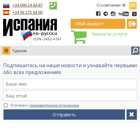
Españ
+34 690 24 64 87
О компании
+34 93 272 64 90
Мой аккаунт
Заказать услуги
ISSN–2462-4241
Туризм
Новости
Подпишитесь на наши новости и узнавайте первыми
Интервью
обо всех предложениях
Фото
Видео Ruso.TV
BCN life
Я согласен с
пользовательским соглашением
Сервис на немецком
Отправить