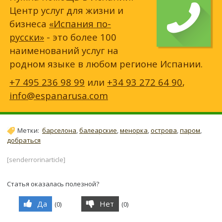
Центр услуг для жизни и
бизнеса
«Испания по-
русски»
- это более 100
наименований услуг на
родном языке в любом регионе Испании.
+7 495 236 98 99
или
+34 93 272 64 90
,
info@espanarusa.com
Метки:
барселона
,
балеарские
,
менорка
,
острова
,
паром
,
добраться
[senderrorinarticle]
Статья оказалась полезной?
Да
Нет
(
0
)
(
0
)