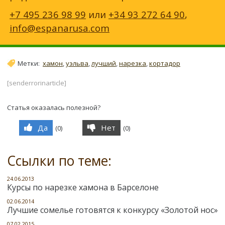
+7 495 236 98 99
или
+34 93 272 64 90
,
info@espanarusa.com
Метки:
хамон
,
уэльва
,
лучший
,
нарезка
,
кортадор
[senderrorinarticle]
Статья оказалась полезной?
Да
Нет
(
0
)
(
0
)
Ссылки по теме:
24.06.2013
Курсы по нарезке хамона в Барселоне
02.06.2014
Лучшие сомелье готовятся к конкурсу «Золотой нос»
07.02.2015