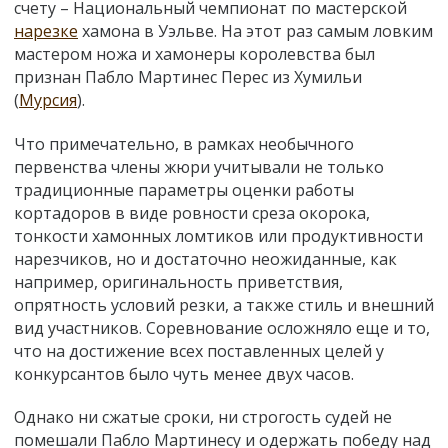
счету – Национальный чемпионат по мастерской
нарезке
хамона в Уэльве
. На этот раз самым ловким
мастером ножа и хамонеры королевства был
признан Пабло Мартинес Перес из Хумильи
(
Мурсия
).
Что примечательно, в рамках необычного
первенства члены жюри учитывали не только
традиционные параметры оценки работы
кортадоров в виде ровности среза окорока,
тонкости хамонных ломтиков или продуктивности
нарезчиков, но и достаточно неожиданные, как
например, оригинальность приветствия,
опрятность условий резки, а также стиль и внешний
вид участников. Соревнование осложняло еще и то,
что на достижение всех поставленных целей у
конкурсантов было чуть менее двух часов.
Однако ни сжатые сроки, ни строгость судей не
помешали Пабло Мартинесу и одержать победу над