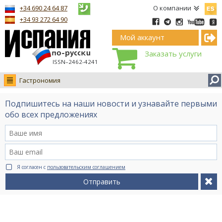
Españ
+34 690 24 64 87
О компании
+34 93 272 64 90
Мой аккаунт
Заказать услуги
ISSN–2462-4241
Гастрономия
Новости
Подпишитесь на наши новости и узнавайте первыми
Интервью
обо всех предложениях
Фото
Видео Ruso.TV
BCN life
Я согласен с
пользовательским соглашением
Сервис на немецком
Отправить