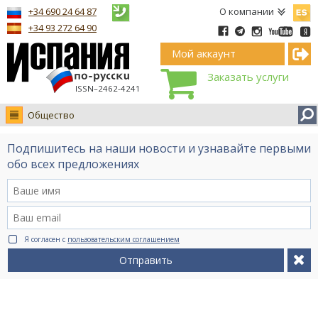
Españ
+34 690 24 64 87
О компании
+34 93 272 64 90
Мой аккаунт
Заказать услуги
ISSN–2462-4241
Общество
Новости
Подпишитесь на наши новости и узнавайте первыми
Интервью
обо всех предложениях
Фото
Видео Ruso.TV
BCN life
Я согласен с
пользовательским соглашением
Сервис на немецком
Отправить