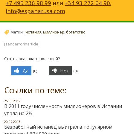
+7 495 236 98 99
или
+34 93 272 64 90
,
info@espanarusa.com
Метки:
испания
,
миллионер
,
богатство
[senderrorinarticle]
Статья оказалась полезной?
Да
Нет
(
0
)
(
0
)
Ссылки по теме:
25.06.2012
В 2011 году численность миллионеров в Испании
упала на 2%
20.07.2013
Безработный испанец выиграл в популярном
телешоу 1 674 000 евро