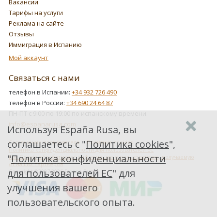
Вакансии
Тарифы на услуги
Реклама на сайте
Отзывы
Иммиграция в Испанию
Мой аккаунт
Связаться с нами
телефон в Испании:
+34 932 726 490
телефон в России:
+34 690 24 64 87
ПН-ПТ с 9:00 по 19:00 по испанскому времени.
info@espanarusa.com
Используя España Rusa, вы
соглашаетесь с "
Политика cookies
",
Соглашение пользователя
Политика cookies
Политика конфиденциальности для пользователей ЕС
"
Политика конфиденциальности
Как Google обрабатывает информацию о пользователях, получаемую
от наших партнеров
для пользователей ЕС
" для
Copyright ©2007-2026 Espana Rusa
улучшения вашего
пользовательского опыта.