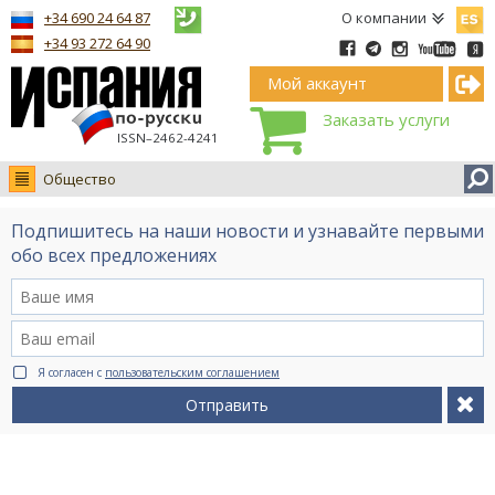
Españ
+34 690 24 64 87
О компании
+34 93 272 64 90
Мой аккаунт
Заказать услуги
ISSN–2462-4241
Общество
Новости
Подпишитесь на наши новости и узнавайте первыми
Интервью
обо всех предложениях
Фото
Видео Ruso.TV
BCN life
Я согласен с
пользовательским соглашением
Сервис на немецком
Отправить