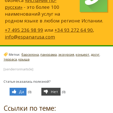
бизнеса
«Испания по-
русски»
- это более 100
наименований услуг на
родном языке в любом регионе Испании.
+7 495 236 98 99
или
+34 93 272 64 90
,
info@espanarusa.com
Метки:
барселона
,
панорама
,
экскурсия
,
концерт
,
досуг
,
терраса
,
крыша
[senderrorinarticle]
Статья оказалась полезной?
Да
Нет
(
0
)
(
0
)
Ссылки по теме: