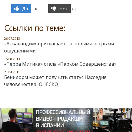
Да
Нет
(
0
)
(
0
)
Ссылки по теме:
26.07.2013
«Акваландия» приглашает за новыми острыми
ощущениями
15.08.2013
«Терра Митика» стала «Парком Совершенства»
23.04.2015
Бенидорм может получить статус Наследия
человечества ЮНЕСКО