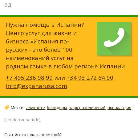
ВД
Нужна помощь в Испании?
Центр услуг для жизни и
бизнеса
«Испания по-
русски»
- это более 100
наименований услуг на
родном языке в любом регионе Испании.
+7 495 236 98 99
или
+34 93 272 64 90
,
info@espanarusa.com
Метки:
аликанте
,
бенидорм
,
парк развлечений
,
акваландия
[senderrorinarticle]
Статья оказалась полезной?