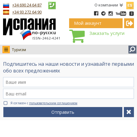
Españ
+34 690 24 64 87
О компании
+34 93 272 64 90
Мой аккаунт
Заказать услуги
ISSN–2462-4241
Туризм
Новости
Подпишитесь на наши новости и узнавайте первыми
Интервью
обо всех предложениях
Фото
Видео Ruso.TV
BCN life
Я согласен с
пользовательским соглашением
Сервис на немецком
Отправить