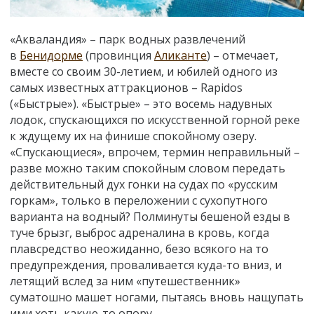
«Акваландия» – парк водных развлечений
в
Бенидорме
(провинция
Аликанте
)
– отмечает,
вместе со своим 30-летием, и юбилей одного из
самых известных аттракционов – Rapidos
(«Быстрые»). «Быстрые» – это восемь надувных
лодок, спускающихся по искусственной горной реке
к ждущему их на финише спокойному озеру.
«Спускающиеся», впрочем, термин неправильный –
разве можно таким спокойным словом передать
действительный дух гонки на судах по «русским
горкам», только в переложении с сухопутного
варианта на водный? Полминуты бешеной езды в
туче брызг, выброс адреналина в кровь, когда
плавсредство неожиданно, безо всякого на то
предупреждения, проваливается куда-то вниз, и
летящий вслед за ним «путешественник»
суматошно машет ногами, пытаясь вновь нащупать
ими хоть какую-то опору…