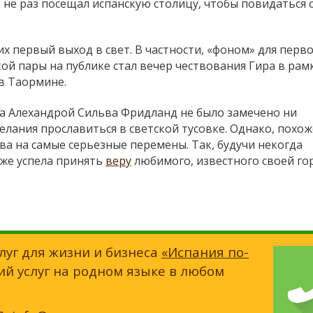
 не раз посещал испанскую столицу, чтобы повидаться 
их первый выход в свет. В частности, «фоном» для перв
ой пары на публике стал вечер чествования Гира в рам
в Таормине.
за Алехандрой Сильва Фридланд не было замечено ни
ания прославиться в светской тусовке. Однако, похож
а на самые серьезные перемены. Так, будучи некогда
же успела принять
веру
любимого, известного своей го
луг для жизни и бизнеса
«Испания по-
ий услуг на родном языке в любом