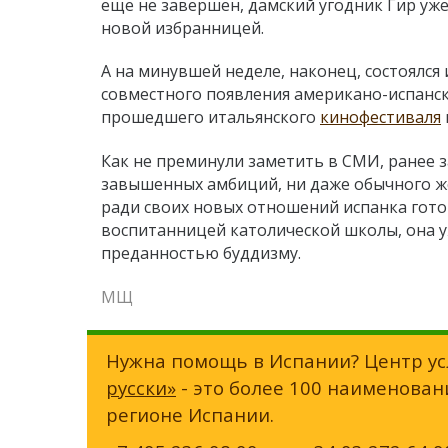
еще не завершен, дамский угодник Гир уже
новой избранницей.
А на минувшей неделе, наконец, состоялся 
совместного появления американо-испанск
прошедшего итальянского
кинофестиваля
Как не преминули заметить в СМИ, ранее 
завышенных амбиций, ни даже обычного жел
ради своих новых отношений испанка готов
воспитанницей католической школы, она у
преданностью буддизму.
МЩ
Нужна помощь в Испании? Центр ус
русски»
- это более 100 наименован
регионе Испании.