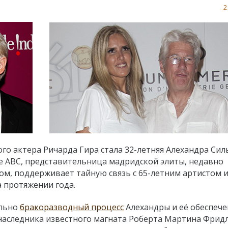
2
о актера Ричарда Гира стала 32-летняя Алехандра Сил
е ABC, представительница мадридской элиты, недавно
ом, поддерживает тайную связь с 65-летним артистом 
 протяжении года.
ально
бракоразводный процесс
Алехандры и её обеспеч
наследника известного магната Роберта Мартина Фрид