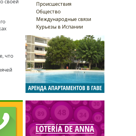
со своей
Происшествия
Общество
Международные связи
ого
Курьезы в Испании
ках
е, что
рячей