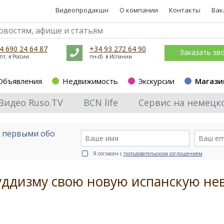
Видеопродакшн
О компании
Контакты
Вак
4 690 24 64 87
+34 93 272 64 90
Заказать зв
пт, в России
пн-сб. в Испании
Объявления
Недвижимость
Экскурсии
Магази
Видео Ruso.TV
BCN life
Сервис на немецк
е первыми обо
Я согласен с
пользовательским соглашением
ддизму свою новую испанскую нев