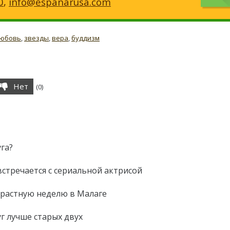
0
,
info@espanarusa.com
юбовь
,
звезды
,
вера
,
буддизм
Нет
(
0
)
га?
встречается с сериальной актрисой
трастную неделю в Малаге
г лучше старых двух