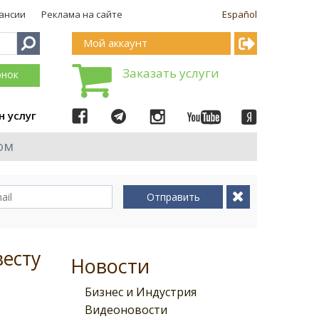
ансии
Реклама на сайте
Español
Мой аккаунт
Заказать услуги
онок
н услуг
ом
Отправить
есту
Новости
Бизнес и Индустрия
Видеоновости