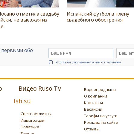
Лосано отметила свадьбу
Испанский футбол в плену
йски, не выезжая из
свадебного обострения
да
е первыми обо
Я согласен с
пользовательским соглашением
о
Видео Ruso.TV
Видеопродакшн
О компании
Ish.su
Контакты
Вакансии
Светская жизнь
Тарифы на услуги
Иммиграция
Реклама на сайте
Политика
Отзывы
Туризм