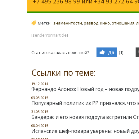
+7 495 236 98 99
или
+34 93 272 64 9
Метки:
знаменитости
,
развод
,
кино
,
отношения
,
л
[senderrorinarticle]
Да
Статья оказалась полезной?
(
1
)
Ссылки по теме:
19.12.2014
Фернандо Алонсо: Новый год – новая подру
03.03.2015
Популярный политик из PP признался, что 
31.03.2015
Бандерас и его новая подруга встретили С
08.04.2015
Испанские шеф-повара уверены: новый дру