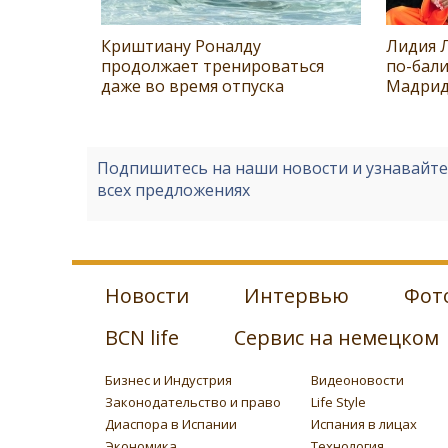
Криштиану Роналду
Лидия 
продолжает тренироваться
по-бали
даже во время отпуска
Мадри
Подпишитесь на наши новости и узнавайт
всех предложениях
Новости
Интервью
Фот
BCN life
Сервис на немецком
Бизнес и Индустрия
Видеоновости
Законодательство и право
Life Style
Диаспора в Испании
Испания в лицах
Экономика
Технология